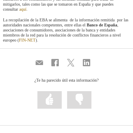
mitigarlos, tales como las que se tomaron en España y que puedes
consultar
aquí
.
La recopilación de la EBA se alimenta de la información remitida por las
autoridades nacionales competentes, entre ellas el
Banco de España
,
asociaciones de consumidores, asociaciones de la banca y entidades
miembros de la red para la resolución de conflictos financieros a nivel
europeo (
FIN-NET
).
Compartir
Compartir
Compartir
Compartir
por
en
en
en
correo
...
...
...
Facebook
Twitter
Linkedin
¿Te ha parecido útil esta información?
Marcar
Marcar
la
la
información
información
como
como
útil
poco
útil