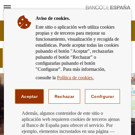
Mostrar
Ir
contenido
a
Aviso de cookies.
la
página
Este sitio o aplicación web utiliza cookies
Cliente
de
propias y de terceros para mejorar su
Bancario
inicio
funcionamiento, visualización y recogida de
del
del
estadísticas. Puede aceptar todas las cookies
Banco
Banco
pulsando el botón "Aceptar", rechazarlas
de
Tendencias en el consumo de
de
pulsando el botón “Rechazar” o
España
productos bancarios en Europa
España
configurarlas pulsando el botón
Eurosistema,
"Configurar". Para más información,
ir
a
consulte la
Política de cookies.
inicio
Aceptar
Rechazar
Configurar
Además, algunos contenidos de este sitio o
aplicación web requieren cookies de terceros ajenas
al Banco de España para ofrecer el servicio. Por
ejemplo, elementos incrustados en una página —