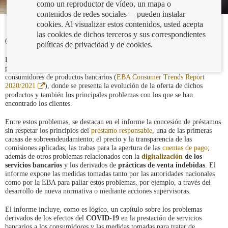
como un reproductor de vídeo, un mapa o
contenidos de redes sociales— pueden instalar
cookies. Al visualizar estos contenidos, usted acepta
las cookies de dichos terceros y sus correspondientes
08/04/2021
políticas de privacidad y de cookies.
La
Autoridad Bancaria Europea
(EBA, por sus siglas en inglés) ha
publicado una nueva edición de su informe sobre las tendencias de los
consumidores de productos bancarios (
EBA Consumer Trends Report
Abre
2020/2021
), donde se presenta la evolución de la oferta de dichos
en
productos y también los principales problemas con los que se han
ventana
encontrado los clientes.
nueva
Entre estos problemas, se destacan en el informe la concesión de préstamos
sin respetar los principios del
préstamo responsable
, una de las primeras
causas de sobreendeudamiento; el precio y la transparencia de las
comisiones aplicadas; las trabas para la apertura de las
cuentas de pago
;
además de otros problemas relacionados con la
digitalización
de los
servicios bancarios
y los derivados de
prácticas de venta indebidas
. El
informe expone las medidas tomadas tanto por las autoridades nacionales
como por la EBA para paliar estos problemas, por ejemplo, a través del
desarrollo de nueva normativa o mediante acciones supervisoras.
El informe incluye, como es lógico, un capítulo sobre los problemas
derivados de los efectos del
COVID-19
en la prestación de servicios
bancarios a los consumidores y las medidas tomadas para tratar de