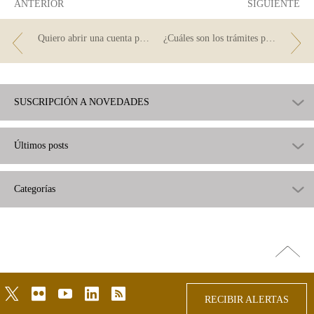
ANTERIOR
SIGUIENTE
Quiero abrir una cuenta por internet, pero ¿cuáles son sus características?
¿Cuáles son los trámites para abrir una cuenta?
SUSCRIPCIÓN A NOVEDADES
Últimos posts
Categorías
Ir
arriba
twitter
flickr
youtube
linkedin
rss
RECIBIR ALERTAS