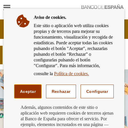
Mostrar
Ir
contenido
a
Aviso de cookies.
la
página
Este sitio o aplicación web utiliza cookies
Cliente
de
propias y de terceros para mejorar su
Bancario
inicio
funcionamiento, visualización y recogida de
del
del
estadísticas. Puede aceptar todas las cookies
Banco
Banco
pulsando el botón "Aceptar", rechazarlas
de
¿Te parecen buenos los billetes de
de
pulsando el botón “Rechazar” o
España
euro?
España
configurarlas pulsando el botón
Eurosistema,
"Configurar". Para más información,
ir
a
consulte la
Política de cookies.
inicio
Aceptar
Rechazar
Configurar
Además, algunos contenidos de este sitio o
aplicación web requieren cookies de terceros ajenas
al Banco de España para ofrecer el servicio. Por
ejemplo, elementos incrustados en una página —