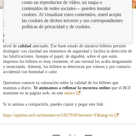
como un reproductor de vídeo, un mapa o
contenidos de redes sociales— pueden instalar
cookies. Al visualizar estos contenidos, usted acepta
las cookies de dichos terceros y sus correspondientes
27/02/2024
políticas de privacidad y de cookies.
Los bancos centrales del Eurosistema colaboramos con el Banco Central
Europeo (BCE) para que los
billetes de euro
en circulación mantengan un
nivel de
calidad
adecuado. Ese buen estado de nuestros billetes permite
distinguir con claridad sus elementos de seguridad y facilita la detección de
las falsificaciones. Aunque el papel, de algodón, sobre el que están
impresos los billetes es muy resistente, el uso normal los acaba desgastando
y ensuciando. Además, los billetes se deterioran por roturas y por contacto
accidental con humedad o calor.
Queremos conocer tu valoración sobre la calidad de los billetes que
manejas a diario.
Te animamos a rellenar la encuesta online
que el BCE
Abre
mantiene en su página web, en este
enlace
.
en
ventana
Si te animas a compartirla, puedes copiar y pegar este link:
nueva
Abre
https://epsilon.escb.eu/limesurvey5/827918?newtest=Y&lang=es
en
ventana
nueva