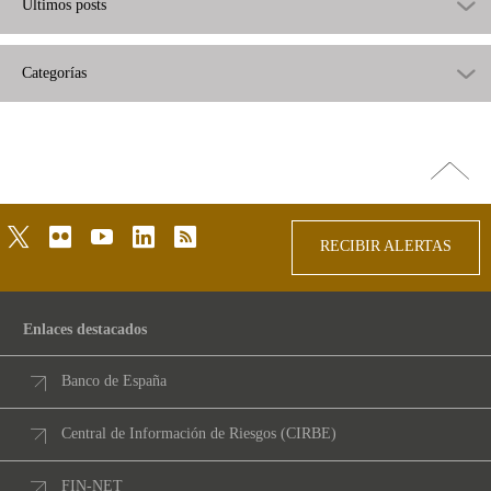
Últimos posts
Categorías
Ir
arriba
twitter
flickr
youtube
linkedin
rss
RECIBIR ALERTAS
Enlaces destacados
Banco de España
Central de Información de Riesgos (CIRBE)
FIN-NET