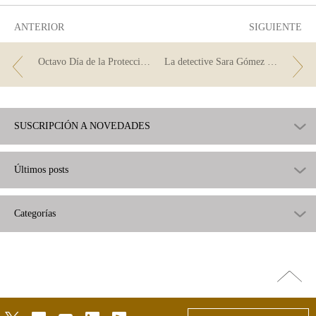
útil
ANTERIOR
SIGUIENTE
Octavo Día de la Protección al Consumidor
La detective Sara Gómez nos habla de Educación financiera
SUSCRIPCIÓN A NOVEDADES
Últimos posts
Categorías
Ir
arriba