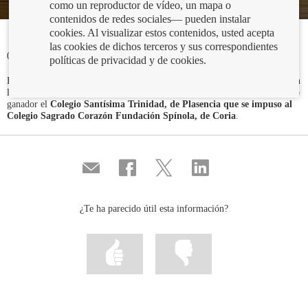
como un reproductor de vídeo, un mapa o
contenidos de redes sociales— pueden instalar
cookies. Al visualizar estos contenidos, usted acepta
las cookies de dichos terceros y sus correspondientes
04/10/2021
políticas de privacidad y de cookies.
Hoy se ha celebrado la final del Concurso de Conocimientos Financieros en
la sede central del Banco de España entre dos colegios cacereños resultando
ganador el
Colegio Santísima Trinidad, de Plasencia
que se impuso al
Colegio Sagrado Corazón Fundación Spínola, de Coria
.
Compartir
Compartir
Compartir
Compartir
por
en
en
en
correo
...
...
...
Facebook
Twitter
Linkedin
¿Te ha parecido útil esta información?
Marcar
Marcar
la
la
información
información
como
como
útil
poco