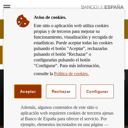
Mostrar
Ir
contenido
a
Aviso de cookies.
la
página
Este sitio o aplicación web utiliza cookies
Cliente
de
propias y de terceros para mejorar su
Bancario
inicio
funcionamiento, visualización y recogida de
del
del
estadísticas. Puede aceptar todas las cookies
Banco
Banco
pulsando el botón "Aceptar", rechazarlas
de
Y el ganador del concurso de
de
pulsando el botón “Rechazar” o
España
conocimientos financieros 2021 es…
España
configurarlas pulsando el botón
Eurosistema,
"Configurar". Para más información,
ir
a
consulte la
Política de cookies.
inicio
Aceptar
Rechazar
Configurar
Además, algunos contenidos de este sitio o
aplicación web requieren cookies de terceros ajenas
al Banco de España para ofrecer el servicio. Por
ejemplo, elementos incrustados en una página —