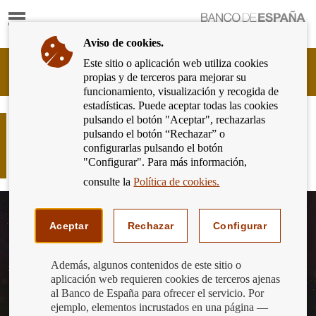
Mostrar
Ir
contenido
a
Aviso de cookies.
la
página
Este sitio o aplicación web utiliza cookies
Cliente
de
propias y de terceros para mejorar su
Bancario
inicio
funcionamiento, visualización y recogida de
del
del
estadísticas. Puede aceptar todas las cookies
Banco
Banco
pulsando el botón "Aceptar", rechazarlas
de
¡Ya conocemos a los semifinalistas
de
pulsando el botón “Rechazar” o
España
del Concurso de Conocimientos
España
configurarlas pulsando el botón
Eurosistema,
Financieros 2023!
"Configurar". Para más información,
ir
a
consulte la
Política de cookies.
inicio
Aceptar
Rechazar
Configurar
Además, algunos contenidos de este sitio o
aplicación web requieren cookies de terceros ajenas
al Banco de España para ofrecer el servicio. Por
ejemplo, elementos incrustados en una página —