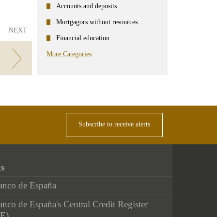
Accounts and deposits
Mortgagors without resources
NEXT
Financial education
More Categories
Subscribe to receive alerts
ks
anco de España
nco de España's Central Credit Register
E)