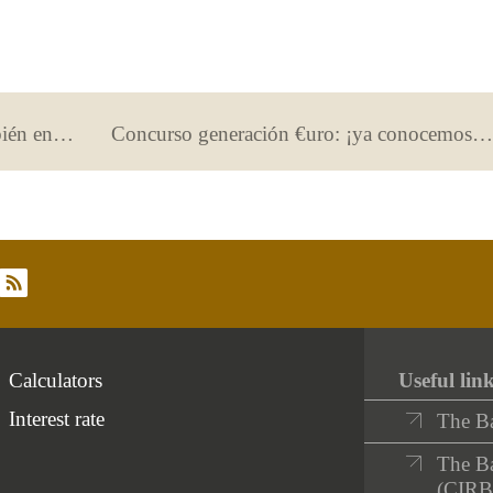
Consumo responsable y seguro también en Black Friday
Concurso generación €uro: ¡ya conocemos los equipos clasificados para la segunda fase!
rss
Calculators
Useful lin
Interest rate
The B
The Ba
(CIRB