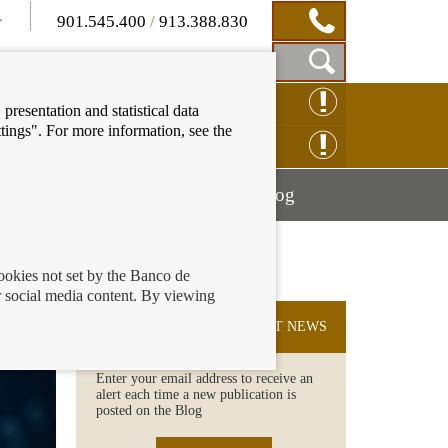
901.545.400
/
913.388.830
Show
CLAIM ONLINE
presentation and statistical data
Search
tings". For more information, see the
Box
ENQUIRY ONLINE
Mostrar
Mostrar
nancial education
Blog
menú
menú
cookies not set by the Banco de
 social media content. By viewing
SUBSCRIBE TO THE LATEST NEWS
Enter your email address to receive an
alert each time a new publication is
posted on the Blog