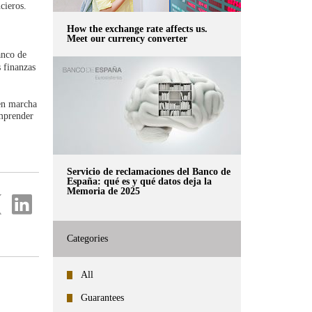
cieros.
How the exchange rate affects us.
Meet our currency converter
anco de
 finanzas
 en marcha
omprender
Servicio de reclamaciones del Banco de
España: qué es y qué datos deja la
Memoria de 2025
re
Share
on
ter
Linkedin
Categories
All
Guarantees