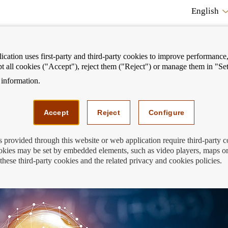
English
cation uses first-party and third-party cookies to improve performance, 
pt all cookies ("Accept"), reject them ("Reject") or manage them in "Set
information.
ostrar
Mostrar
We can help you
Fi
enú
menú
Accept
Reject
Configure
s provided through this website or web application require third-party 
kies may be set by embedded elements, such as video players, maps or
sgos financieros?
these third-party cookies and the related privacy and cookies policies.