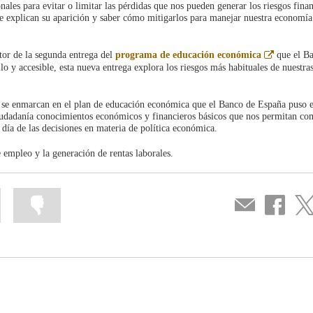
nales para evitar o limitar las pérdidas que nos pueden generar los riesgos finan
 que explican su aparición y saber cómo mitigarlos para manejar nuestra economía
Abre
ctor de la segunda entrega del
programa de educación económica
que el B
en
 y accesible, esta nueva entrega explora los riesgos más habituales de nuestras
ventana
nueva
n, se enmarcan en el plan de educación económica que el Banco de España puso
ciudadanía conocimientos económicos y financieros básicos que nos permitan c
 día de las decisiones en materia de política económica.
 empleo y la generación de rentas laborales.
Mark
Mark
Compartir
Share
Sha
information
information
por
on
on
as
as
correo
Facebook
Twit
useful
not
useful