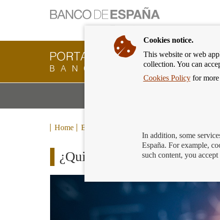
Cookies notice.
This website or web appli
Banking
collection. You can acce
Customer
of
Cookies Policy
for more 
Banco
M
Banking Products and Services
de
m
España
Eurosystem,
back
Home
Blog
to
In addition, some service
home
España. For example, coo
¿Quieres saber más sobre rie
such content, you accept 