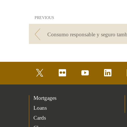
PREVIOUS
twitter
flickr
youtube
linkedin
Mortgages
Loans
Cards