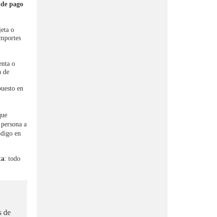
 de pago
jeta o
importes
enta o
a de
puesto en
que
 persona a
ódigo en
ta
: todo
s de