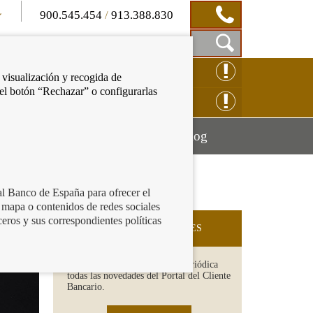
900.545.454
/
913.388.830
Mostrar
CLAMACIÓN ONLINE
 visualización y recogida de
Caja
 el botón “Rechazar” o configurarlas
de
NSULTAS ONLINE
Búsqueda
Mostrar
Mostrar
cación financiera
Blog
menú
menú
al Banco de España para ofrecer el
 mapa o contenidos de redes sociales
ceros y sus correspondientes políticas
SUSCRIPCIÓN A NOVEDADES
Recibe en tu email de forma periódica
todas las novedades del Portal del Cliente
Bancario.