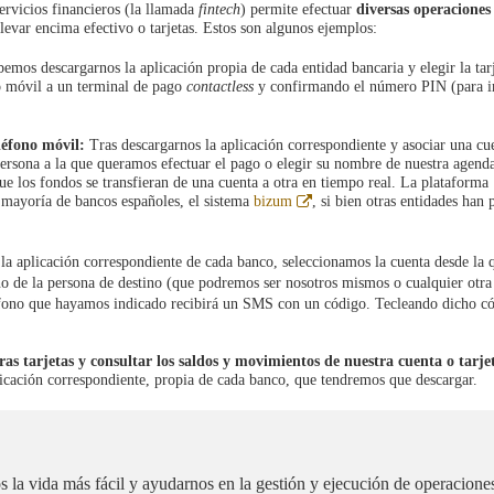
servicios financieros (la llamada
fintech
) permite efectuar
diversas operaciones
levar encima efectivo o tarjetas. Estos son algunos ejemplos:
bemos descargarnos la aplicación propia de cada entidad bancaria y elegir la tar
o móvil a un terminal de pago
contactless
y confirmando el número PIN (para 
léfono móvil:
Tras descargarnos la aplicación correspondiente y asociar una cu
 persona a la que queramos efectuar el pago o elegir su nombre de nuestra agend
ue los fondos se transfieran de una cuenta a otra en tiempo real. La plataforma
Abre
a mayoría de bancos españoles, el sistema
bizum
, si bien otras entidades han 
en
ventana
nueva
 la aplicación correspondiente de cada banco, seleccionamos la cuenta desde la 
o de la persona de destino (que podremos ser nosotros mismos o cualquier otra
eléfono que hayamos indicado recibirá un SMS con un código. Tecleando dicho c
s tarjetas y consultar los saldos y movimientos de nuestra cuenta o tarje
plicación correspondiente, propia de cada banco, que tendremos que descargar.
 la vida más fácil y ayudarnos en la gestión y ejecución de operacione