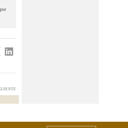
 por
partir
Compartir
en
...
ter
Linkedin
GUIENTE