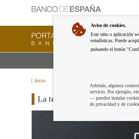
Ir
a
la
Aviso de cookies.
página
de
Este sitio o aplicación w
Cliente
inicio
estadísticas. Puede acep
Bancario
del
del
pulsando el botón "Confi
Banco
Banco
de
Mo
Productos y servicios bancarios
de
España
m
España
Eurosistema,
ir
Inicio
a
Además, algunos contenid
inicio
servicio. Por ejemplo, e
La tecnología al servicio de 
— pueden instalar cookies
de privacidad y de cooki