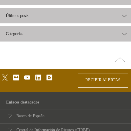
Últimos posts
Categorías
Ir
arriba
twitter
flickr
youtube
linkedin
rss
RECIBIR ALERTAS
Enlaces destacados
Banco de España
Central de Información de Riesgos (CIRBE)