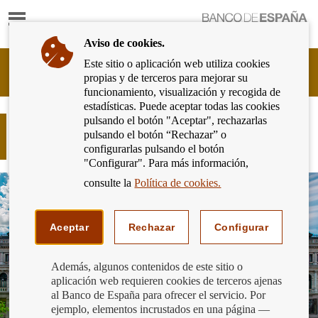
Mostrar
Ir
contenido
a
Aviso de cookies.
la
página
Este sitio o aplicación web utiliza cookies
Cliente
de
propias y de terceros para mejorar su
Bancario
inicio
funcionamiento, visualización y recogida de
del
del
estadísticas. Puede aceptar todas las cookies
Banco
Banco
pulsando el botón "Aceptar", rechazarlas
de
El Portal del Cliente Bancario supera
de
pulsando el botón “Rechazar” o
España
los 12 millones de visitas anuales
España
configurarlas pulsando el botón
Eurosistema,
"Configurar". Para más información,
ir
a
consulte la
Política de cookies.
inicio
Aceptar
Rechazar
Configurar
Además, algunos contenidos de este sitio o
aplicación web requieren cookies de terceros ajenas
al Banco de España para ofrecer el servicio. Por
ejemplo, elementos incrustados en una página —