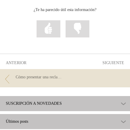
correo
...
...
...
Facebook
Twitter
Linkedin
¿Te ha parecido útil esta información?
Marcar
Marcar
la
la
información
información
como
como
útil
poco
útil
ANTERIOR
SIGUIENTE
Cómo presentar una reclamación contra tu banco
SUSCRIPCIÓN A NOVEDADES
Últimos posts