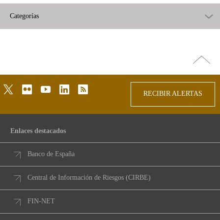
Categorías
Ir
arriba
twitter
flickr
youtube
linkedin
rss
RECIBIR ALERTAS
Enlaces destacados
Banco de España
Central de Información de Riesgos (CIRBE)
FIN-NET