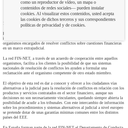
como un reproductor de vídeo, un mapa o
contenidos de redes sociales— pueden instalar
cookies. Al visualizar estos contenidos, usted acepta
las cookies de dichos terceros y sus correspondientes
13/12/2017
políticas de privacidad y de cookies.
En los estados del Espacio Económico Europeo (EEE) -los 28 países
integrantes de la UE más Islandia, Liechtenstein y Noruega-, existen
organismos encargados de resolver conflictos sobre cuestiones financieras
en un marco extrajudicial.
La red FIN-NET, a través de un acuerdo de cooperación entre aquellos
organismos, facilita a los clientes la posibilidad de que sus sistemas
nacionales de resolución de conflictos les ayuden a formular una
reclamación ante el organismo competente de otro estado miembro.
El objetivo de esta red es dar a conocer y ofrecer a los ciudadanos vías
alternativas a la judicial para la resolución de conflictos en relación con los
productos y servicios contratados en el sector financiero, aunque sus
decisiones no son necesariamente vinculantes, quedando siempre abierta la
posibilidad de acudir a los tribunales. Con este intercambio de información
sobre los procedimientos y sistemas alternativos al judicial a nivel europeo
se pretende dotar de unas garantías mínimas comunes entre los distintos
países del EEE.
En España forman parte de la red FIN-NET el Departamento de Conducta