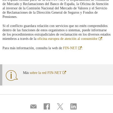
de Mercado y Reclamaciones del Banco de España, la Oficina de Atención
al inversor de la Comisión Nacional del Mercado de Valores y el Servicio
de Reclamaciones de la Dirección General de Seguros y Fondos de
Pensiones.
Si el conflicto guardara relación con servicios que no estén comprendidos
dentro de las funciones de estos organismos o sistemas, puede informarse
de los procedimientos extrajudiciales de reclamación en los diversos estados
Abre
miembros a través de la
oficina europea de atención al consumidor
.
en
ventana
Abre
Para más información, consulta la web de
FIN-NET
:
nueva
en
ventana
nueva
Abre
Más
sobre la red FIN-NET
en
ventana
nueva
Compartir
Compartir
Compartir
Compartir
por
en
en
en