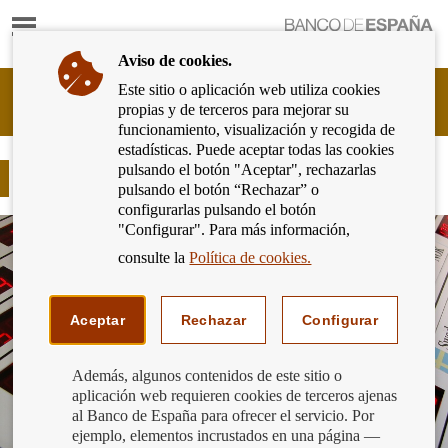
Mostrar
Ir
contenido
a
Aviso de cookies.
la
página
Este sitio o aplicación web utiliza cookies
Cliente
de
propias y de terceros para mejorar su
Bancario
inicio
funcionamiento, visualización y recogida de
del
del
estadísticas. Puede aceptar todas las cookies
Banco
Banco
pulsando el botón "Aceptar", rechazarlas
de
Moneda extranjera
de
pulsando el botón “Rechazar” o
España
España
configurarlas pulsando el botón
Eurosistema,
"Configurar". Para más información,
ir
a
consulte la
Política de cookies.
inicio
Aceptar
Rechazar
Configurar
Además, algunos contenidos de este sitio o
aplicación web requieren cookies de terceros ajenas
al Banco de España para ofrecer el servicio. Por
ejemplo, elementos incrustados en una página —