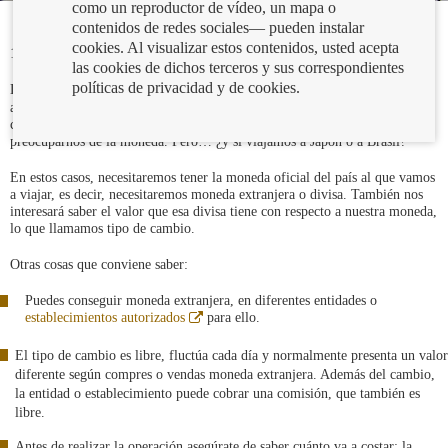
como un reproductor de vídeo, un mapa o
contenidos de redes sociales— pueden instalar
cookies. Al visualizar estos contenidos, usted acepta
14/05/2018
las cookies de dichos terceros y sus correspondientes
políticas de privacidad y de cookies.
Abre
La mayoría de los países de Europa tenemos la
misma moneda
, el euro,
en
así que si viajamos, nos compramos una casa, hacemos una transferencia o
ventana
cobramos una pensión de un país de la zona euro, no necesitaremos
nueva
preocuparnos de la moneda. Pero… ¿y si viajamos a Japón o a Brasil?
En estos casos, necesitaremos tener la moneda oficial del país al que vamos
a viajar, es decir, necesitaremos moneda extranjera o divisa. También nos
interesará saber el valor que esa divisa tiene con respecto a nuestra moneda,
lo que llamamos tipo de cambio.
Otras cosas que conviene saber:
Puedes conseguir moneda extranjera, en diferentes entidades o
Abre
establecimientos autorizados
para ello.
en
ventana
El tipo de cambio es libre, fluctúa cada día y normalmente presenta un valor
nueva
diferente según compres o vendas moneda extranjera. Además del cambio,
la entidad o establecimiento puede cobrar una comisión, que también es
libre.
Antes de realizar la operación asegúrate de saber cuánto va a costar: la