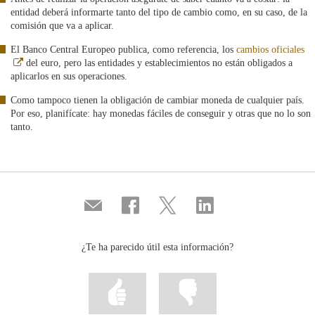
entidad deberá informarte tanto del tipo de cambio como, en su caso, de la
comisión que va a aplicar.
El Banco Central Europeo publica, como referencia, los
cambios oficiales
Abre
del euro, pero las entidades y establecimientos no están obligados a
en
aplicarlos en sus operaciones.
ventana
nueva
Como tampoco tienen la obligación de cambiar moneda de cualquier país.
Por eso, planifícate: hay monedas fáciles de conseguir y otras que no lo son
tanto.
Compartir
Compartir
Compartir
Compartir
por
en
en
en
correo
...
...
...
Facebook
Twitter
Linkedin
¿Te ha parecido útil esta información?
Marcar
Marcar
la
la
información
información