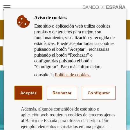
Mostrar
Ir
contenido
a
Aviso de cookies.
la
página
Este sitio o aplicación web utiliza cookies
Cliente
de
propias y de terceros para mejorar su
Bancario
inicio
funcionamiento, visualización y recogida de
del
del
estadísticas. Puede aceptar todas las cookies
Banco
Banco
pulsando el botón "Aceptar", rechazarlas
de
Compendio de Criterios de Buenas
de
pulsando el botón “Rechazar” o
España
Prácticas Bancarias 2023
España
configurarlas pulsando el botón
Eurosistema,
"Configurar". Para más información,
ir
a
consulte la
Política de cookies.
inicio
Aceptar
Rechazar
Configurar
Además, algunos contenidos de este sitio o
aplicación web requieren cookies de terceros ajenas
al Banco de España para ofrecer el servicio. Por
ejemplo, elementos incrustados en una página —