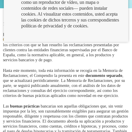
como un reproductor de vídeo, un mapa o
contenidos de redes sociales— pueden instalar
cookies. Al visualizar estos contenidos, usted acepta
las cookies de dichos terceros y sus correspondientes
11/07/2024
políticas de privacidad y de cookies.
El Banco de España publica este año, por primera vez, el
Compendio de
Abre
Criterios de Buenas Prácticas Bancarias.
Este documento explica tanto
en
los criterios con que se han resuelto las reclamaciones presentadas por
ventana
clientes contra las entidades financieras supervisadas por el Banco de
nueva
España, como la normativa aplicable, en general, a los productos y
servicios bancarios y de pago.
Hasta este momento, toda esta información se recogía en la Memoria de
Reclamaciones; el Compendio la presenta en este
documento separado
,
que se actualizará periódicamente. La Memoria de Reclamaciones, por su
parte, se seguirá publicando anualmente, con el análisis de los datos de
reclamaciones y consultas del ejercicio correspondiente, así como los
criterios de buenas prácticas aplicados como novedad en ese ejercicio.
Las
buenas prácticas
bancarias son aquellas obligaciones que, sin venir
impuestas por la ley, son razonablemente exigibles para asegurar un gestión
responsable, diligente y respetuosa con los clientes que contratan productos
y servicios financieros. El documento aborda su aplicación a productos y
servicios financieros, como cuentas, créditos e hipotecas, y procesos, como
el pago de deudas hipotecarias y la tramitación de testamentarías. También