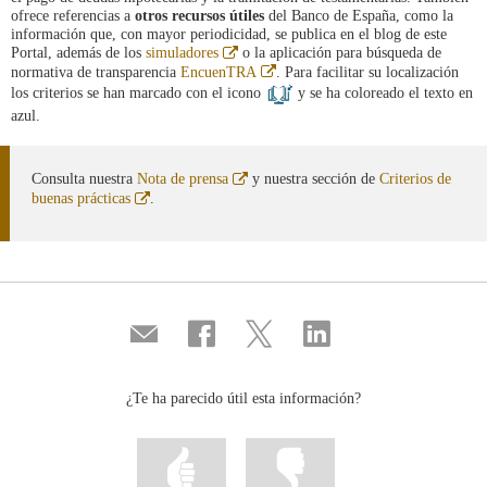
ofrece referencias a
otros recursos útiles
del Banco de España, como la
información que, con mayor periodicidad, se publica en el blog de este
Abre
Portal, además de los
simuladores
o la aplicación para búsqueda de
en
Abre
normativa de transparencia
EncuenTRA
. Para facilitar su localización
ventana
en
los criterios se han marcado con el icono
y se ha coloreado el texto en
nueva
ventana
azul.
nueva
Abre
Consulta nuestra
Nota de prensa
y nuestra sección de
Criterios de
en
Abre
buenas prácticas
.
ventana
en
nueva
ventana
nueva
Compartir
Compartir
Compartir
Compartir
por
en
en
en
correo
...
...
...
Facebook
Twitter
Linkedin
¿Te ha parecido útil esta información?
Marcar
Marcar
la
la