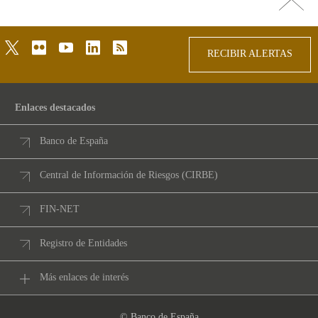
arriba
twitter
flickr
youtube
linkedin
rss
RECIBIR ALERTAS
Enlaces destacados
Banco de España
Central de Información de Riesgos (CIRBE)
FIN-NET
Registro de Entidades
Más enlaces de interés
© Banco de España