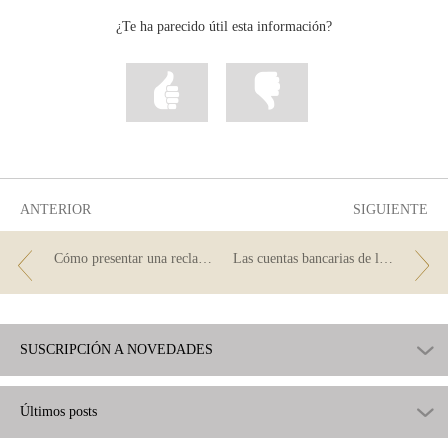
Facebook
Twitter
Linkedin
¿Te ha parecido útil esta información?
Marcar
Marcar
la
la
información
información
como
como
útil
poco
útil
ANTERIOR
SIGUIENTE
Cómo presentar una reclamación en tu sucursal
Las cuentas bancarias de las comunidades de propietarios
SUSCRIPCIÓN A NOVEDADES
Últimos posts