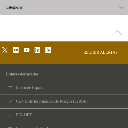
Categorías
Ir
arriba
twitter
flickr
youtube
linkedin
rss
RECIBIR ALERTAS
Enlaces destacados
Banco de España
Central de Información de Riesgos (CIRBE)
FIN-NET