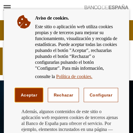
Mostrar
Ir
contenido
a
Aviso de cookies.
la
página
Este sitio o aplicación web utiliza cookies
Cliente
de
propias y de terceros para mejorar su
Bancario
inicio
funcionamiento, visualización y recogida de
del
del
estadísticas. Puede aceptar todas las cookies
Banco
Banco
pulsando el botón "Aceptar", rechazarlas
de
¿Conoces el Código de Buenas
de
pulsando el botón “Rechazar” o
España
Prácticas para la protección de
España
configurarlas pulsando el botón
Eurosistema,
deudores hipotecarios sin recursos?
"Configurar". Para más información,
ir
a
consulte la
Política de cookies.
inicio
Aceptar
Rechazar
Configurar
Además, algunos contenidos de este sitio o
aplicación web requieren cookies de terceros ajenas
al Banco de España para ofrecer el servicio. Por
ejemplo, elementos incrustados en una página —