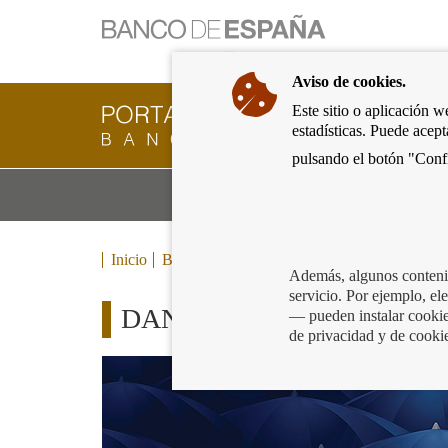
Ir
a
la
Aviso de cookies.
página
de
Este sitio o aplicación w
Cliente
inicio
estadísticas. Puede acep
Bancario
del
del
pulsando el botón "Confi
Banco
Banco
de
Mo
Productos y servicios bancarios
de
España
m
España
Eurosistema,
ir
Inicio
Blog
a
Además, algunos contenid
inicio
servicio. Por ejemplo, e
DANA: Conoce las medidas de
— pueden instalar cookies
de privacidad y de cooki