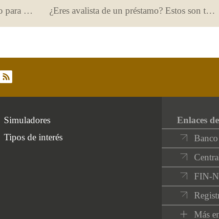
Qué supone solicitar un aval bancario para alquilar una vivienda
¿Eres avalista de un préstamo? Estos son tus derechos de información.
rss
Simuladores
Enlaces de
Tipos de interés
Banco
Centra
FIN-
Regist
Más en