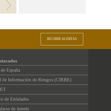
RECIBIR ALERTAS
stacados
 de España
l de Información de Riesgos (CIRBE)
NET
ro de Entidades
laces de interés