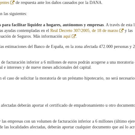
Abre
entes
de respuesta ante los daños causados por la DANA.
en
ventana
n las siguientes:
nueva
 para facilitar liquidez a hogares, autónomos y empresas
. A través de esta l
Abre
las ayudas contempladas en el
Real Decreto 307/2005, de 18 de marzo
y las
en
Abre
nsación de Seguros. Más información
aquí
.
ventan
en
nueva
ventana
as estimaciones del Banco de España, en la zona afectada 472.000 personas y 
nueva
de facturación inferior a 6 millones de euros podrán acogerse a una moratoria 
al e intereses y de nueve meses adicionales del capital.
En el caso de solicitar la moratoria de un préstamo hipotecario, no será necesario
es afectadas deberán aportar el certificado de empadronamiento u otro document
 las empresas con un volumen de facturación inferior a 6 millones (último ejer
de las localidades afectadas, deberán aportar cualquier documento que así lo acr