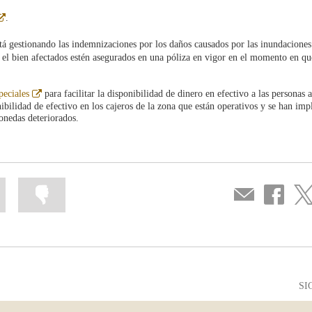
Abre
.
en
ventana
tá gestionando las indemnizaciones por los daños causados por las inundaciones
nueva
 el bien afectados estén asegurados en una póliza en vigor en el momento en qu
Abre
peciales
para facilitar la disponibilidad de dinero en efectivo a las personas 
en
bilidad de efectivo en los cajeros de la zona que están operativos y se han im
ventana
monedas deteriorados.
nueva
Marcar
Marcar
Compartir
Compartir
Com
la
la
por
en
en
información
información
correo
...
...
Facebook
Twit
como
como
útil
poco
útil
SI