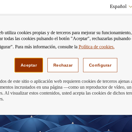
Español
RE
eb utiliza cookies propias y de terceros para mejorar su funcionamiento,
tar todas las cookies pulsando el botón "Aceptar", rechazarlas pulsando
CO
gurar". Para más información, consulte la
Política de cookies.
strar
Mostrar
Podemos ayudarte
Edu
enú
menú
Aceptar
Rechazar
Configurar
os de este sitio o aplicación web requieren cookies de terceros ajenas 
lementos incrustados en una página —como un reproductor de vídeo, un
 alivio financiero para hogares y empr
. Al visualizar estos contenidos, usted acepta las cookies de dichos ter
es.