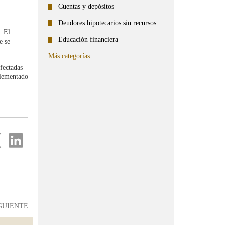
Cuentas y depósitos
Deudores hipotecarios sin recursos
. El
Educación financiera
e se
Más categorías
afectadas
plementado
partir
Compartir
en
...
ter
Linkedin
GUIENTE