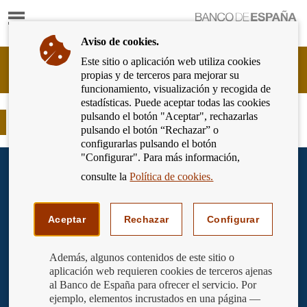
Mostrar
Ir
contenido
a
Aviso de cookies.
la
página
Este sitio o aplicación web utiliza cookies
Cliente
de
propias y de terceros para mejorar su
Bancario
inicio
funcionamiento, visualización y recogida de
del
del
estadísticas. Puede aceptar todas las cookies
Banco
Banco
pulsando el botón "Aceptar", rechazarlas
de
¿Qué pasa si devuelvo algún recibo?
de
pulsando el botón “Rechazar” o
España
España
configurarlas pulsando el botón
Eurosistema,
"Configurar". Para más información,
ir
a
consulte la
Política de cookies.
inicio
Aceptar
Rechazar
Configurar
Además, algunos contenidos de este sitio o
aplicación web requieren cookies de terceros ajenas
al Banco de España para ofrecer el servicio. Por
ejemplo, elementos incrustados en una página —