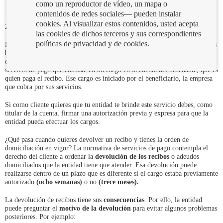
como un reproductor de vídeo, un mapa o
contenidos de redes sociales— pueden instalar
cookies. Al visualizar estos contenidos, usted acepta
27/04/2023
las cookies de dichos terceros y sus correspondientes
políticas de privacidad y de cookies.
No debe quedar casi nadie, en estos tiempos, que siga pagando los servicios
básicos desplazándose físicamente a la oficina de la empresa. La mayoría
de los recibos nos llegan por el banco. El adeudo domiciliado es un
servicio de pago que consiste en un cargo en la cuenta del ordenante, que es
quien paga el recibo. Ese cargo es iniciado por el beneficiario, la empresa
que cobra por sus servicios.
Si como cliente quieres que tu entidad te brinde este servicio debes, como
titular de la cuenta, firmar una autorización previa y expresa para que la
entidad pueda efectuar los cargos.
¿Qué pasa cuando quieres devolver un recibo y tienes la orden de
domiciliación en vigor? La normativa de servicios de pago contempla el
derecho del cliente a ordenar la
devolución de los recibos
o adeudos
domiciliados que la entidad tiene que atender. Esa devolución puede
realizarse dentro de un plazo que es diferente si el cargo estaba previamente
autorizado
(ocho semanas)
o no
(trece meses).
La devolución de recibos tiene sus
consecuencias
. Por ello, la entidad
puede preguntar el
motivo de la devolución
para evitar algunos problemas
posteriores. Por ejemplo: