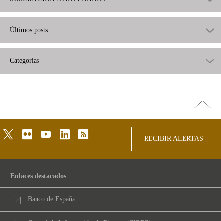
Últimos posts
Categorías
Ir
arriba
twitter
flickr
youtube
linkedin
rss
RECIBIR ALERTAS
Enlaces destacados
Banco de España