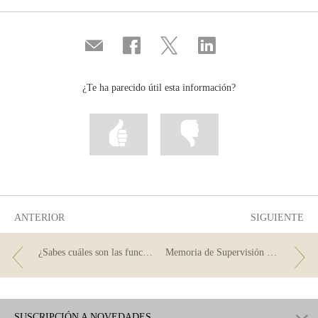
Compartir
Compartir
Compartir
Compartir
por
en
en
en
correo
...
...
...
Facebook
Twitter
Linkedin
¿Te ha parecido útil esta información?
Marcar
Marcar
la
la
información
información
como
como
útil
poco
útil
ANTERIOR
SIGUIENTE
¿Sabes cuáles son las funciones del Banco de España?
Memoria de Supervisión 2022
SUSCRIPCIÓN A NOVEDADES