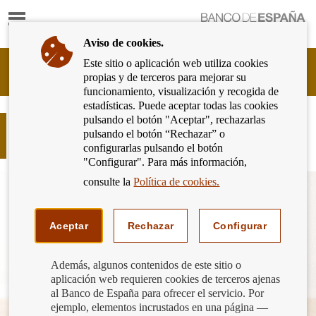
Mostrar
Ir
contenido
a
Aviso de cookies.
la
página
Este sitio o aplicación web utiliza cookies
Cliente
de
propias y de terceros para mejorar su
Bancario
inicio
funcionamiento, visualización y recogida de
del
del
estadísticas. Puede aceptar todas las cookies
Banco
Banco
pulsando el botón "Aceptar", rechazarlas
de
¿En qué consiste la resolución de un
de
pulsando el botón “Rechazar” o
España
banco?
España
configurarlas pulsando el botón
Eurosistema,
"Configurar". Para más información,
ir
a
consulte la
Política de cookies.
inicio
Aceptar
Rechazar
Configurar
Además, algunos contenidos de este sitio o
aplicación web requieren cookies de terceros ajenas
al Banco de España para ofrecer el servicio. Por
ejemplo, elementos incrustados en una página —