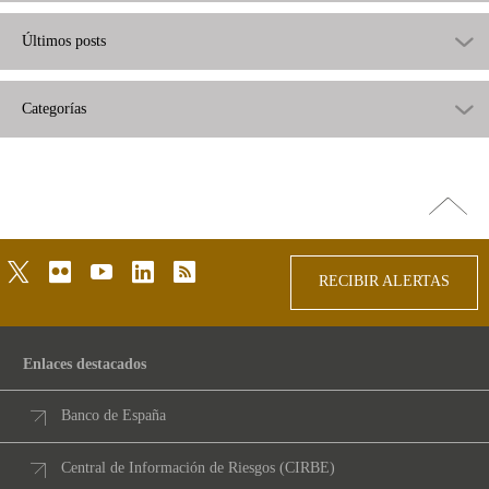
Últimos posts
Categorías
Ir
arriba
twitter
flickr
youtube
linkedin
rss
RECIBIR ALERTAS
Enlaces destacados
Banco de España
Central de Información de Riesgos (CIRBE)