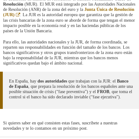
Resolución
(MUR). El MUR está integrado por las Autoridades Nacionales
de Resolución (ANR) de la zona del euro y la
Junta Única de Resolución
Abre
(JUR)
. La JUR es la autoridad europea que garantiza que la gestión de
en
las crisis bancarias de la zona euro se aborde de forma que tengan el menor
ventana
impacto posible en la economía real y en las haciendas públicas de los
nueva
países de la Unión Bancaria.
Para ello, las autoridades nacionales y la JUR, de forma coordinada, se
reparten sus responsabilidades en función del tamaño de los bancos. Los
bancos significativos y otros grupos transfronterizos de la zona euro están
bajo la responsabilidad de la JUR, mientras que los bancos menos
significativos quedan bajo el ámbito nacional.
En España, hay
dos autoridades
que trabajan con la JUR: el
Banco
de España
, que prepara la resolución de los bancos españoles ante una
posible situación de crisis (“fase preventiva”) y el
FROB
, que toma el
control si el banco ha sido declarado inviable (“fase ejecutiva”).
Si quieres saber en qué consisten estas fases, suscríbete a nuestras
novedades y te lo contamos en un próximo post.