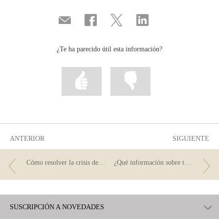
Compartir
Compartir
Compartir
Compartir
por
en
en
en
correo
...
...
...
Facebook
Twitter
Linkedin
¿Te ha parecido útil esta información?
Marcar
Marcar
la
la
información
información
como
como
útil
poco
útil
ANTERIOR
SIGUIENTE
Cómo resolver la crisis de un banco
¿Qué información sobre tu cuenta está tu banco obligado a comunicarte?
SUSCRIPCIÓN A NOVEDADES