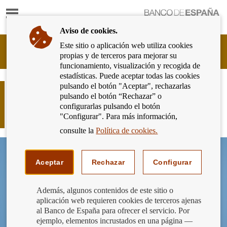
Mostrar
Ir
contenido
a
Aviso de cookies.
la
página
Este sitio o aplicación web utiliza cookies
Cliente
de
propias y de terceros para mejorar su
Bancario
inicio
funcionamiento, visualización y recogida de
del
del
estadísticas. Puede aceptar todas las cookies
Banco
Banco
pulsando el botón "Aceptar", rechazarlas
de
Finanzas responsables, finanzas para
de
pulsando el botón “Rechazar” o
España
todos: ¿sabes qué es el crédito
España
configurarlas pulsando el botón
Eurosistema,
responsable?
"Configurar". Para más información,
ir
a
consulte la
Política de cookies.
inicio
Aceptar
Rechazar
Configurar
Además, algunos contenidos de este sitio o
aplicación web requieren cookies de terceros ajenas
al Banco de España para ofrecer el servicio. Por
ejemplo, elementos incrustados en una página —