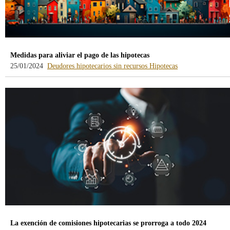
Medidas para aliviar el pago de las hipotecas
-
-
25/01/2024
Deudores hipotecarios sin recursos
Hipotecas
blog
blog
-
-
/webcb/Blog/DeudoresHipot
/webcb/Blog/Hipo
La exención de comisiones hipotecarias se prorroga a todo 2024