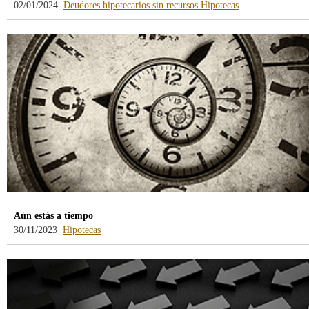
-
-
02/01/2024
Deudores hipotecarios sin recursos
Hipotecas
blog
blog
-
-
/webcb/Blog/DeudoresHipot
/webcb/Blog/Hipo
Aún estás a tiempo
-
30/11/2023
Hipotecas
blog
-
/webcb/Blog/Hipotecas