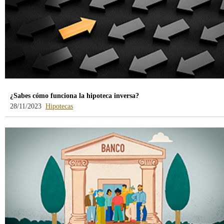
¿Sabes cómo funciona la hipoteca inversa?
-
28/11/2023
Hipotecas
blog
-
/webcb/Blog/Hipotecas