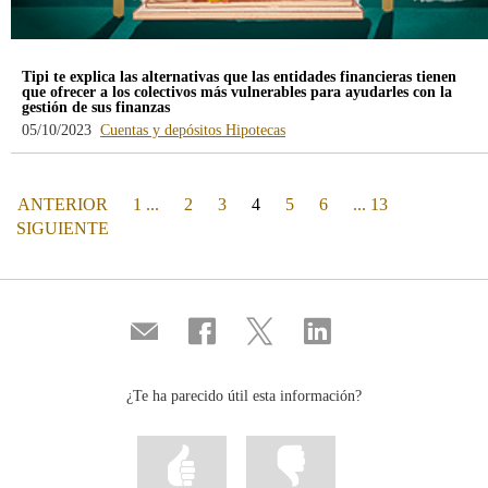
Tipi te explica las alternativas que las entidades financieras tienen
que ofrecer a los colectivos más vulnerables para ayudarles con la
gestión de sus finanzas
-
-
05/10/2023
Cuentas y depósitos
Hipotecas
blog
blog
-
-
/webcb/Blog/CuentasDepositos
/webcb/Blog/Hipotecas
PÁGINA
(actual)
ANTERIOR
1 ...
2
3
4
5
6
... 13
PÁGINA
SIGUIENTE
Compartir
Compartir
Compartir
Compartir
por
en
en
en
correo
...
...
...
Facebook
Twitter
Linkedin
¿Te ha parecido útil esta información?
Marcar
Marcar
la
la