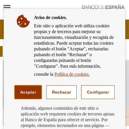
Mostrar
Ir
contenido
a
Aviso de cookies.
la
página
Este sitio o aplicación web utiliza cookies
Cliente
de
propias y de terceros para mejorar su
Bancario
inicio
funcionamiento, visualización y recogida de
del
del
estadísticas. Puede aceptar todas las cookies
Banco
Banco
pulsando el botón "Aceptar", rechazarlas
de
Blog
de
pulsando el botón “Rechazar” o
España
España
configurarlas pulsando el botón
Eurosistema,
"Configurar". Para más información,
ir
a
consulte la
Política de cookies.
inicio
Aceptar
Rechazar
Configurar
Además, algunos contenidos de este sitio o
aplicación web requieren cookies de terceros ajenas
al Banco de España para ofrecer el servicio. Por
ejemplo, elementos incrustados en una página —