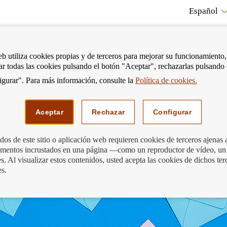
Español
RE
eb utiliza cookies propias y de terceros para mejorar su funcionamiento,
tar todas las cookies pulsando el botón "Aceptar", rechazarlas pulsando
CO
gurar". Para más información, consulte la
Política de cookies.
strar
Mostrar
Podemos ayudarte
Edu
enú
menú
Aceptar
Rechazar
Configurar
os de este sitio o aplicación web requieren cookies de terceros ajenas 
lementos incrustados en una página —como un reproductor de vídeo, un
tu entidad?
. Al visualizar estos contenidos, usted acepta las cookies de dichos ter
es.