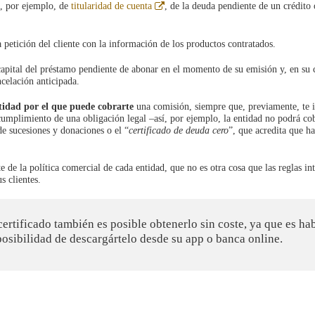
Abre
o, por ejemplo, de
titularidad de cuenta
, de la deuda pendiente de un crédito
en
ventana
nueva
 petición del cliente con la información de los productos contratados.
capital del préstamo pendiente de abonar en el momento de su emisión y, en su 
celación anticipada.
ntidad por el que puede cobrarte
una comisión, siempre que, previamente, te 
 cumplimiento de una obligación legal –así, por ejemplo, la entidad no podrá co
de sucesiones y donaciones o el “
certificado de deuda cero
”, que acredita que ha
e de la política comercial de cada entidad, que no es otra cosa que las reglas in
s clientes.
certificado también es posible obtenerlo sin coste, ya que es ha
osibilidad de descargártelo desde su app o banca online.