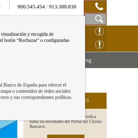
900.545.454
/
913.388.830
Mostrar
CLAMACIÓN ONLINE
 visualización y recogida de
Caja
 el botón “Rechazar” o configurarlas
de
NSULTAS ONLINE
Búsqueda
Mostrar
Mostrar
cación financiera
Blog
menú
menú
al Banco de España para ofrecer el
 mapa o contenidos de redes sociales
ceros y sus correspondientes políticas
SUSCRIPCIÓN A NOVEDADES
Recibe en tu email de forma periódica
todas las novedades del Portal del Cliente
Bancario.