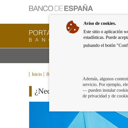
Ir
a
la
Aviso de cookies.
página
de
Este sitio o aplicación w
Cliente
inicio
estadísticas. Puede acep
Bancario
del
del
pulsando el botón "Confi
Banco
Banco
de
Mo
Productos y servicios bancarios
de
España
m
España
Eurosistema,
ir
Inicio
Blog
a
Además, algunos contenid
inicio
servicio. Por ejemplo, e
¿Necesitas un certificado de 
— pueden instalar cookies
de privacidad y de cooki