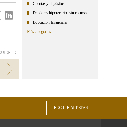
Cuentas y depósitos
partir
Compartir
Deudores hipotecarios sin recursos
en
...
Educación financiera
ter
Linkedin
Más categorías
GUIENTE
RECIBIR ALERTAS