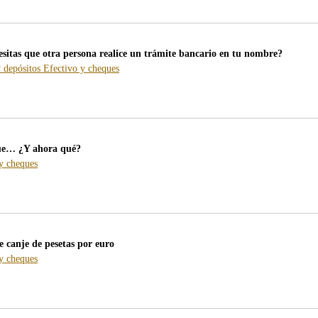
/webcb/Blog/EducacionFinanciera
/webcb/Blog/EfectivoCheques
esitas que otra persona realice un trámite bancario en tu nombre?
-
-
 depósitos
Efectivo y cheques
blog
blog
-
-
/webcb/Blog/CuentasDepositos
/webcb/Blog/EfectivoCheques
ue… ¿Y ahora qué?
-
y cheques
blog
-
/webcb/Blog/EfectivoCheques
e canje de pesetas por euro
-
y cheques
blog
-
/webcb/Blog/EfectivoCheques