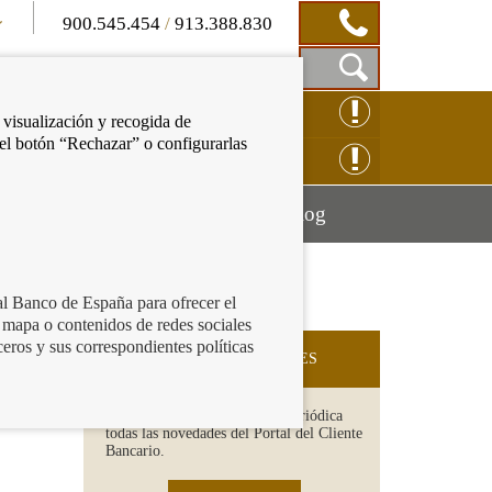
900.545.454
/
913.388.830
Mostrar
CLAMACIÓN ONLINE
 visualización y recogida de
Caja
 el botón “Rechazar” o configurarlas
de
NSULTAS ONLINE
Búsqueda
Mostrar
Mostrar
cación financiera
Blog
menú
menú
al Banco de España para ofrecer el
 mapa o contenidos de redes sociales
ceros y sus correspondientes políticas
SUSCRIPCIÓN A NOVEDADES
Recibe en tu email de forma periódica
todas las novedades del Portal del Cliente
Bancario.