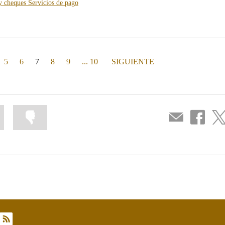
-
-
y cheques
Servicios de pago
blog
blog
-
-
/webcb/Blog/EfectivoCheques
/webcb/Blog/ServiciosPago
(actual)
PÁGINA
5
6
7
8
9
... 10
SIGUIENTE
Marcar
Marcar
Compartir
Compartir
Com
la
la
por
en
en
información
información
correo
...
...
Facebook
Twit
como
como
útil
poco
útil
rss