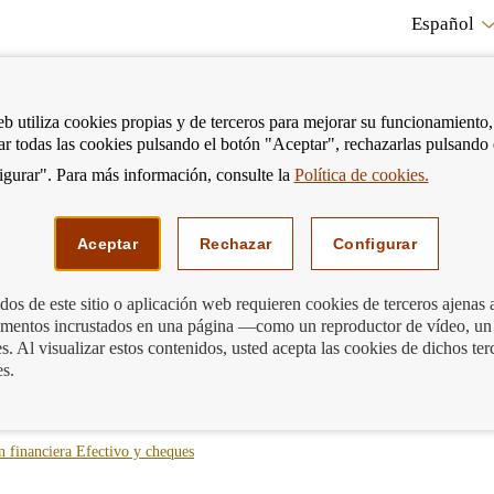
Español
RE
eb utiliza cookies propias y de terceros para mejorar su funcionamiento,
tar todas las cookies pulsando el botón "Aceptar", rechazarlas pulsando
CO
gurar". Para más información, consulte la
Política de cookies.
strar
Mostrar
Podemos ayudarte
Edu
enú
menú
Aceptar
Rechazar
Configurar
os de este sitio o aplicación web requieren cookies de terceros ajenas 
lementos incrustados en una página —como un reproductor de vídeo, un
. Al visualizar estos contenidos, usted acepta las cookies de dichos ter
es.
-
-
 financiera
Efectivo y cheques
blog
blog
-
-