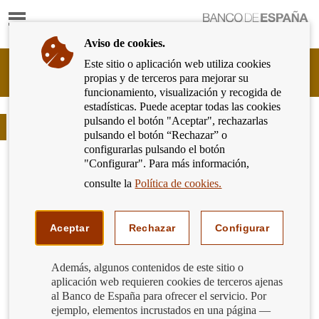
Mostrar
Ir
contenido
a
Aviso de cookies.
la
página
Este sitio o aplicación web utiliza cookies
Cliente
de
propias y de terceros para mejorar su
Bancario
inicio
funcionamiento, visualización y recogida de
del
del
estadísticas. Puede aceptar todas las cookies
Banco
Banco
pulsando el botón "Aceptar", rechazarlas
de
Blog
de
pulsando el botón “Rechazar” o
España
España
configurarlas pulsando el botón
Eurosistema,
"Configurar". Para más información,
ir
a
consulte la
Política de cookies.
inicio
Aceptar
Rechazar
Configurar
Además, algunos contenidos de este sitio o
aplicación web requieren cookies de terceros ajenas
al Banco de España para ofrecer el servicio. Por
ejemplo, elementos incrustados en una página —