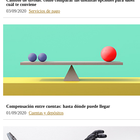
Cambio de divisas: cómo comparar las distintas opciones para saber
cuál te conviene
-
03/09/2020
Servicios de pago
blog
-
/webcb/Blog/ServiciosPago
Compensación entre cuentas: hasta dónde puede llegar
-
01/09/2020
Cuentas y depósitos
blog
-
/webcb/Blog/CuentasDepositos