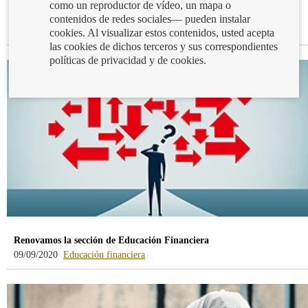
como un reproductor de vídeo, un mapa o
Finanzas para todos cambia de imagen
contenidos de redes sociales— pueden instalar
-
16/09/2020
Educación financiera
cookies. Al visualizar estos contenidos, usted acepta
blog
las cookies de dichos terceros y sus correspondientes
-
políticas de privacidad y de cookies.
/webcb/Blog/EducacionFinanciera
Renovamos la sección de Educación Financiera
-
09/09/2020
Educación financiera
blog
-
/webcb/Blog/EducacionFinanciera