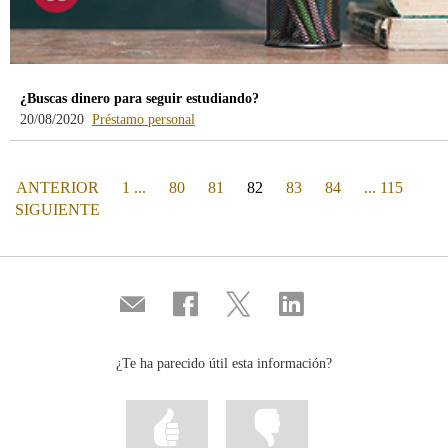
¿Buscas dinero para seguir estudiando?
-
20/08/2020
Préstamo personal
blog
-
/webcb/Blog/PrestamoPersonal
PÁGINA
(actual)
ANTERIOR
1 ...
80
81
82
83
84
... 115
PÁGINA
SIGUIENTE
Compartir
Compartir
Compartir
Compartir
por
en
en
en
correo
...
...
...
Facebook
Twitter
Linkedin
¿Te ha parecido útil esta información?
Marcar
Marcar
la
la