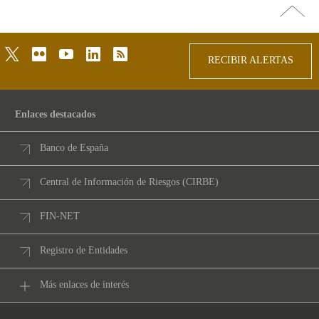
Ir
arriba
twitter
flickr
youtube
linkedin
rss
RECIBIR ALERTAS
Enlaces destacados
Banco de España
Central de Información de Riesgos (CIRBE)
FIN-NET
Registro de Entidades
Más enlaces de interés