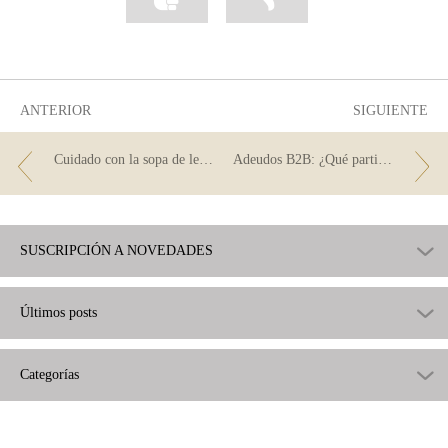
información
información
como
como
útil
poco
útil
ANTERIOR
SIGUIENTE
Cuidado con la sopa de letras
Adeudos B2B: ¿Qué particularidades presentan?
SUSCRIPCIÓN A NOVEDADES
Últimos posts
Categorías