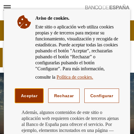
Mostrar
Ir
contenido
a
Aviso de cookies.
la
página
Este sitio o aplicación web utiliza cookies
Cliente
de
propias y de terceros para mejorar su
Bancario
inicio
funcionamiento, visualización y recogida de
del
del
estadísticas. Puede aceptar todas las cookies
Banco
Banco
pulsando el botón "Aceptar", rechazarlas
de
Y el ganador del concurso de
de
pulsando el botón “Rechazar” o
España
conocimientos financieros 2019 es…
España
configurarlas pulsando el botón
Eurosistema,
"Configurar". Para más información,
ir
a
consulte la
Política de cookies.
inicio
Aceptar
Rechazar
Configurar
Además, algunos contenidos de este sitio o
aplicación web requieren cookies de terceros ajenas
al Banco de España para ofrecer el servicio. Por
ejemplo, elementos incrustados en una página —