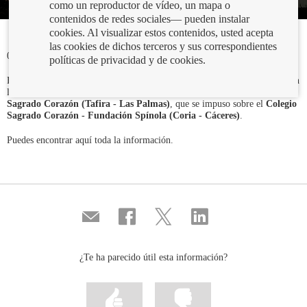
como un reproductor de vídeo, un mapa o
contenidos de redes sociales— pueden instalar
cookies. Al visualizar estos contenidos, usted acepta
las cookies de dichos terceros y sus correspondientes
07/10/2019
políticas de privacidad y de cookies.
Hoy se ha celebrado la final del Concurso de Conocimientos Financieros en
la sede central del Banco de España resultando ganador el
Colegio
Sagrado Corazón (Tafira - Las Palmas)
, que se impuso sobre el
Colegio
Sagrado Corazón - Fundación Spínola (Coria - Cáceres)
.
Puedes encontrar aquí toda la información.
Compartir
Compartir
Compartir
Compartir
por
en
en
en
correo
...
...
...
Facebook
Twitter
Linkedin
¿Te ha parecido útil esta información?
Marcar
Marcar
la
la