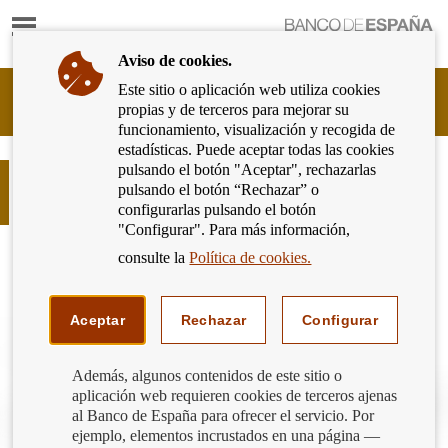
Mostrar
Ir
contenido
a
Aviso de cookies.
la
página
Este sitio o aplicación web utiliza cookies
Cliente
de
propias y de terceros para mejorar su
Bancario
inicio
funcionamiento, visualización y recogida de
del
del
estadísticas. Puede aceptar todas las cookies
Banco
Banco
pulsando el botón "Aceptar", rechazarlas
de
Ni tarjeta, ni móvil… el pago con
de
pulsando el botón “Rechazar” o
España
pulsera
España
configurarlas pulsando el botón
Eurosistema,
"Configurar". Para más información,
ir
a
consulte la
Política de cookies.
inicio
Aceptar
Rechazar
Configurar
Además, algunos contenidos de este sitio o
aplicación web requieren cookies de terceros ajenas
al Banco de España para ofrecer el servicio. Por
ejemplo, elementos incrustados en una página —