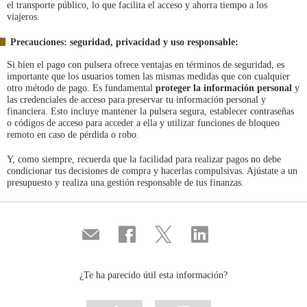
el transporte público, lo que facilita el acceso y ahorra tiempo a los
viajeros.
Precauciones: seguridad, privacidad y uso responsable:
Si bien el pago con pulsera ofrece ventajas en términos de seguridad, es
importante que los usuarios tomen las mismas medidas que con cualquier
otro método de pago. Es fundamental
proteger la información personal
y
las credenciales de acceso para preservar tu información personal y
financiera. Esto incluye mantener la pulsera segura, establecer contraseñas
o códigos de acceso para acceder a ella y utilizar funciones de bloqueo
remoto en caso de pérdida o robo.
Y, como siempre, recuerda que la facilidad para realizar pagos no debe
condicionar tus decisiones de compra y hacerlas compulsivas. Ajústate a un
presupuesto y realiza una gestión responsable de tus finanzas.
Compartir
Compartir
Compartir
Compartir
por
en
en
en
correo
...
...
...
Facebook
Twitter
Linkedin
¿Te ha parecido útil esta información?
Marcar
Marcar