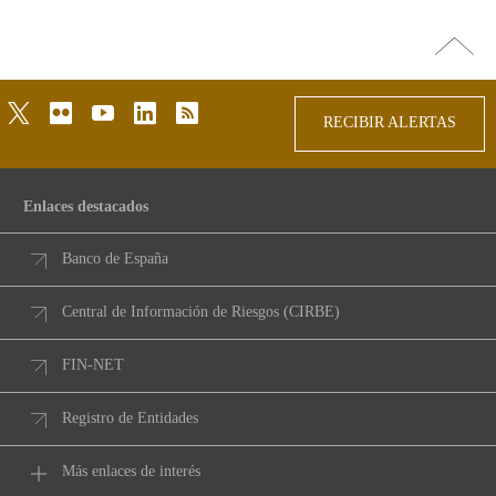
Ir
arriba
twitter
flickr
youtube
linkedin
rss
RECIBIR ALERTAS
Enlaces destacados
Banco de España
Central de Información de Riesgos (CIRBE)
FIN-NET
Registro de Entidades
Más enlaces de interés