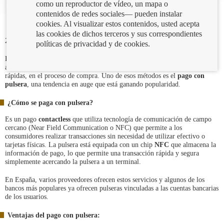
como un reproductor de vídeo, un mapa o
contenidos de redes sociales— pueden instalar
cookies. Al visualizar estos contenidos, usted acepta
las cookies de dichos terceros y sus correspondientes
25/07/2023
políticas de privacidad y de cookies.
Los métodos de pago evolucionan constantemente en la era digital. El
avance de la
tecnología
ofrece formas de pago de innovadoras, cómodas y
rápidas, en el proceso de compra. Uno de esos métodos es el
pago con
pulsera
, una tendencia en auge que está ganando popularidad.
¿Cómo se paga con pulsera?
Es un pago
contactless
que utiliza tecnología de comunicación de campo
cercano (Near Field Communication o NFC) que permite a los
consumidores realizar transacciones sin necesidad de utilizar efectivo o
tarjetas físicas. La pulsera está equipada con un chip
NFC
que almacena la
información de pago, lo que permite una transacción rápida y segura
simplemente acercando la pulsera a un terminal.
En España, varios proveedores ofrecen estos servicios y algunos de los
bancos más populares ya ofrecen pulseras vinculadas a las cuentas bancarias
de los usuarios.
Ventajas del pago con pulsera: