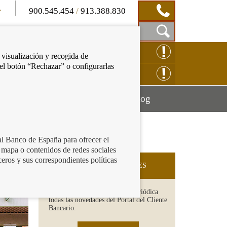
900.545.454
/
913.388.830
Mostrar
CLAMACIÓN ONLINE
 visualización y recogida de
Caja
 el botón “Rechazar” o configurarlas
de
NSULTAS ONLINE
Búsqueda
Mostrar
Mostrar
cación financiera
Blog
menú
menú
al Banco de España para ofrecer el
 mapa o contenidos de redes sociales
ceros y sus correspondientes políticas
SUSCRIPCIÓN A NOVEDADES
Recibe en tu email de forma periódica
todas las novedades del Portal del Cliente
Bancario.