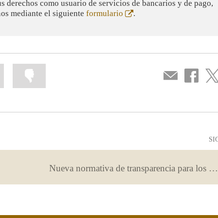
tus derechos como usuario de servicios de bancarios y de pago,
Abre
nos mediante el siguiente
formulario
.
en
ventana
nueva
Marcar
Marcar
Compartir
Compartir
Com
la
la
por
en
en
información
información
correo
...
...
Facebook
Twit
como
como
útil
poco
útil
SI
Nueva normativa de transparencia para los servicios de pago