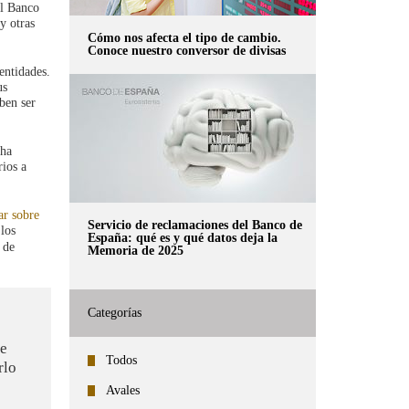
El Banco
y otras
Cómo nos afecta el tipo de cambio.
Conoce nuestro conversor de divisas
entidades.
us
ben ser
 ha
rios a
ar sobre
Servicio de reclamaciones del Banco de
los
España: qué es y qué datos deja la
 de
Memoria de 2025
Categorías
de
Todos
rlo
Avales