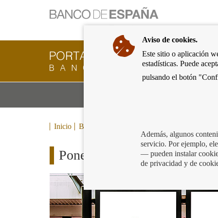
Ir
a
la
Aviso de cookies.
página
de
Este sitio o aplicación w
Cliente
inicio
estadísticas. Puede acep
Bancario
del
del
pulsando el botón "Confi
Banco
Banco
de
Mo
Productos y servicios bancarios
de
España
m
España
Eurosistema,
ir
Inicio
Blog
a
Además, algunos contenid
inicio
servicio. Por ejemplo, e
Ponemos la lupa en los anunci
— pueden instalar cookies
de privacidad y de cooki