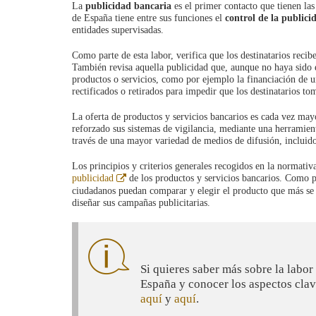
La
publicidad bancaria
es el primer contacto que tienen la
de España tiene entre sus funciones el
control de la publici
entidades supervisadas.
Como parte de esta labor, verifica que los destinatarios reci
También revisa aquella publicidad que, aunque no haya sido e
productos o servicios, como por ejemplo la financiación de u
rectificados o retirados para impedir que los destinatarios t
La oferta de productos y servicios bancarios es cada vez may
reforzado sus sistemas de vigilancia, mediante una herramie
través de una mayor variedad de medios de difusión, incluid
Los principios y criterios generales recogidos en la normati
Abre
publicidad
de los productos y servicios bancarios. Como pa
en
ciudadanos puedan comparar y elegir el producto que más se a
ventana
diseñar sus campañas publicitarias.
nueva
Si quieres saber más sobre la labor
España y conocer los aspectos clav
aquí
y
aquí
.