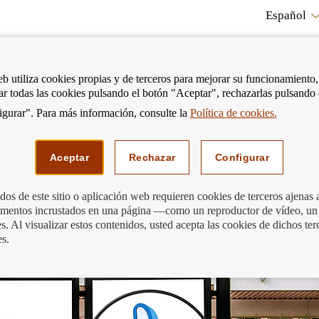
Español
RE
eb utiliza cookies propias y de terceros para mejorar su funcionamiento,
tar todas las cookies pulsando el botón "Aceptar", rechazarlas pulsando
CO
gurar". Para más información, consulte la
Política de cookies.
strar
Mostrar
Podemos ayudarte
Edu
enú
menú
Aceptar
Rechazar
Configurar
os de este sitio o aplicación web requieren cookies de terceros ajenas 
lementos incrustados en una página —como un reproductor de vídeo, un
os bancarios: la transparencia es clave
. Al visualizar estos contenidos, usted acepta las cookies de dichos ter
es.