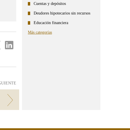
Cuentas y depósitos
Deudores hipotecarios sin recursos
Educación financiera
Más categorías
partir
Compartir
en
...
ter
Linkedin
GUIENTE