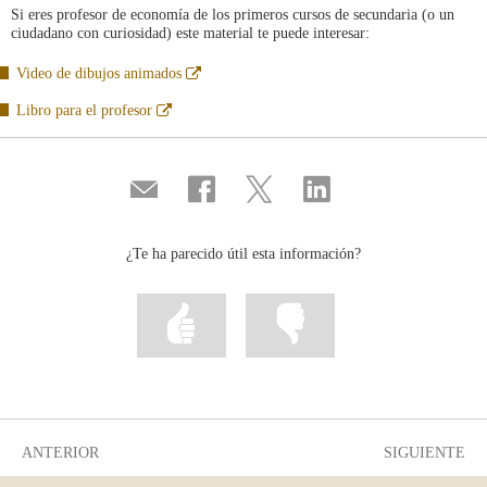
ventana
Si eres profesor de economía de los primeros cursos de secundaria (o un
nueva
ciudadano con curiosidad) este material te puede interesar:
Abre
Video de dibujos animados
en
ventana
Abre
Libro para el profesor
nueva
en
ventana
nueva
Compartir
Compartir
Compartir
Compartir
por
en
en
en
correo
...
...
...
Facebook
Twitter
Linkedin
¿Te ha parecido útil esta información?
Marcar
Marcar
la
la
información
información
como
como
útil
poco
útil
ANTERIOR
SIGUIENTE