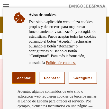
Mostrar
Ir
contenido
a
Aviso de cookies.
la
página
Este sitio o aplicación web utiliza cookies
Cliente
de
propias y de terceros para mejorar su
Bancario
inicio
funcionamiento, visualización y recogida de
del
del
estadísticas. Puede aceptar todas las cookies
Banco
Banco
pulsando el botón "Aceptar", rechazarlas
de
¿Qué es la inflación? ¿Cómo nos
de
pulsando el botón “Rechazar” o
España
afecta?
España
configurarlas pulsando el botón
Eurosistema,
"Configurar". Para más información,
ir
a
consulte la
Política de cookies.
inicio
Aceptar
Rechazar
Configurar
Además, algunos contenidos de este sitio o
aplicación web requieren cookies de terceros ajenas
al Banco de España para ofrecer el servicio. Por
ejemplo, elementos incrustados en una página —