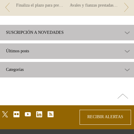
Finaliza el plazo para presentarse al Programa y Concurso de Conocimientos Financieros
Avales y fianzas prestadas a un tercero
SUSCRIPCIÓN A NOVEDADES
Últimos posts
Categorías
Ir
arriba
twitter
flickr
youtube
linkedin
rss
RECIBIR ALERTAS