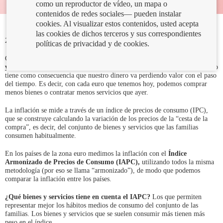
como un reproductor de vídeo, un mapa o
contenidos de redes sociales— pueden instalar
cookies. Al visualizar estos contenidos, usted acepta
las cookies de dichos terceros y sus correspondientes
28/04/2022
políticas de privacidad y de cookies.
Consideramos que hay inflación cuando se produce un
aumento sostenido
y generalizado de los precios durante un cierto periodo de tiempo
. Esto
tiene como consecuencia que nuestro dinero va perdiendo valor con el paso
del tiempo. Es decir, con cada euro que tenemos hoy, podemos comprar
menos bienes o contratar menos servicios que ayer.
La inflación se mide a través de un índice de precios de consumo (IPC),
que se construye calculando la variación de los precios de la “cesta de la
compra”, es decir, del conjunto de bienes y servicios que las familias
consumen habitualmente.
En los países de la zona euro medimos la inflación con el
Índice
Armonizado de Precios de Consumo (IAPC),
utilizando todos la misma
metodología (por eso se llama “armonizado”), de modo que podemos
comparar la inflación entre los países.
¿Qué bienes y servicios tiene en cuenta el IAPC?
Los que permiten
representar mejor los hábitos medios de consumo del conjunto de las
familias. Los bienes y servicios que se suelen consumir más tienen más
peso en el índice.