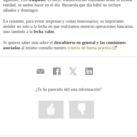
entidad, se suelen hacer en el día. Recuerda que día hábil no incluye
sábados y domingos.
En resumen, para evitar sorpresas y costes innecesarios, es importante
atender no solo a la fecha en que realizamos nuestras operaciones bancarias,
sino también a la
fecha valor.
Si quieres saber más sobre el
descubierto en general y las comisiones
Abre
asociadas
al mismo consulta nuestro
criterio de buena práctica
en
ventana
nueva
Compartir
Compartir
Compartir
Compartir
por
en
en
en
correo
...
...
...
Facebook
Twitter
Linkedin
¿Te ha parecido útil esta información?
Marcar
Marcar
la
la
información
información
como
como
útil
poco
útil