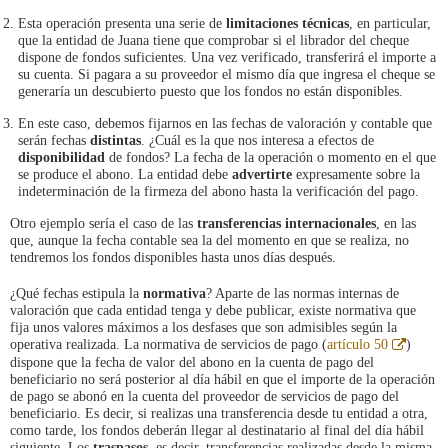
Esta operación presenta una serie de
limitaciones técnicas
, en particular,
que la entidad de Juana tiene que comprobar si el librador del cheque
dispone de fondos suficientes. Una vez verificado, transferirá el importe a
su cuenta. Si pagara a su proveedor el mismo día que ingresa el cheque se
generaría un descubierto puesto que los fondos no están disponibles.
En este caso, debemos fijarnos en las fechas de valoración y contable que
serán fechas
distintas
. ¿Cuál es la que nos interesa a efectos de
disponibilidad
de fondos? La fecha de la operación o momento en el que
se produce el abono. La entidad debe
advertirte
expresamente sobre la
indeterminación de la firmeza del abono hasta la verificación del pago.
Otro ejemplo sería el caso de las
transferencias internacionales
, en las
que, aunque la fecha contable sea la del momento en que se realiza, no
tendremos los fondos disponibles hasta unos días después.
¿Qué fechas estipula la
normativa
? Aparte de las normas internas de
valoración que cada entidad tenga y debe publicar, existe normativa que
fija unos valores máximos a los desfases que son admisibles según la
Abre
operativa realizada. La normativa de servicios de pago (
artículo 50
)
en
dispone que la fecha de valor del abono en la cuenta de pago del
ventana
beneficiario no será posterior al día hábil en que el importe de la operación
nueva
de pago se abonó en la cuenta del proveedor de servicios de pago del
beneficiario. Es decir, si realizas una transferencia desde tu entidad a otra,
como tarde, los fondos deberán llegar al destinatario al final del día hábil
siguiente. Los
traspasos
, es decir, transferencias realizadas desde la misma