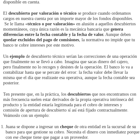
disponible en cuenta.
El
descubierto por valoración o técnico
se produce cuando ordenamos
cargos en nuestra cuenta por un importe mayor de los fondos disponibles.
Se le llama «
técnico o por valoración»
en alusión a aquellos descubiertos
momentáneos, cuya única razón es la mecánica bancaria que
genera
diferencias entre la fecha contable y la fecha de valor.
Aunque deben
quedar excluidos del pago de comisiones
, la normativa no impide que tu
banco te cobre intereses por este motivo.
Un
ejemplo
de descubierto técnico serían las correcciones de una operación
que finalmente no se llevó a cabo. Imagina que sacas dinero del cajero,
pero finalmente no lo recoges y desistes de la operación. El banco lo va a
contabilizar hasta que se percate del error: la fecha valor debe llevar la
misma que el día que realizaste esa operativa, aunque la fecha contable sea
posterior.
Ten presente que, en la práctica, los
descubiertos
que nos encontramos con
más frecuencia suelen estar derivados de la propia operativa intrínseca del
producto y la entidad estaría legitimada para el cobro de intereses y
comisión de apertura de descubierto sí así está fijado contractualmente.
Veámoslo con un ejemplo:
Juana se dispone a ingresar un
cheque
de otra entidad en la sucursal de su
banco para que gestione su cobro. Necesita el dinero con inmediatez porque
con ese cheque tiene que pagar a un proveedor.