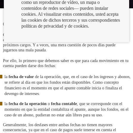
como un reproductor de vídeo, un mapa o
contenidos de redes sociales— pueden instalar
cookies. Al visualizar estos contenidos, usted acepta
las cookies de dichos terceros y sus correspondientes
04/05/2023
políticas de privacidad y de cookies.
Conocer con exactitud de cuánto dinero disponemos en nuestra cuenta es
crucial para una gestión correcta de nuestra
liquidez
y afrontar los
próximos cargos. Y a veces, una mera cuestión de pocos días puede
jugarnos una mala pasada.
Por ello, lo primero que debemos saber es que para cada movimiento en tu
cuenta pueden darse dos fechas:
la
fecha de valor
de la operación, que, en el caso de los ingresos y abonos,
se refiere al día en que los fondos están disponibles. Como concepto
financiero es el momento en que el apunte contable inicia o finaliza el
devengo de intereses.
la
fecha de la operación
o
fecha contable
, que se corresponde con el
momento en que la entidad contabiliza el apunte, aunque los fondos, en el
caso de un abono, pudieran no estar aún libres para su uso.
Generalmente, los desfases entre ambas fechas no tienen mayores
consecuencias, ya que en el caso de pagos suele tenerse en cuenta el