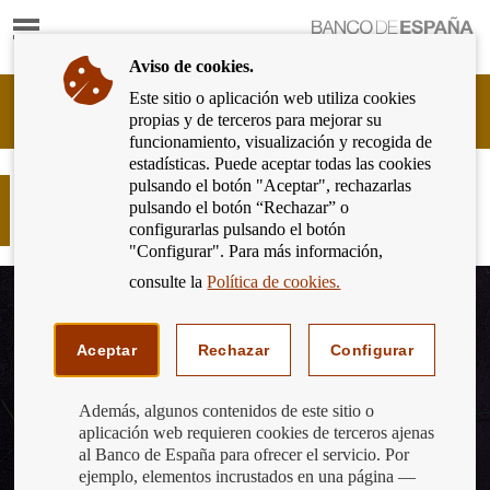
Mostrar
Ir
contenido
a
Aviso de cookies.
la
página
Este sitio o aplicación web utiliza cookies
Cliente
de
propias y de terceros para mejorar su
Bancario
inicio
funcionamiento, visualización y recogida de
del
del
estadísticas. Puede aceptar todas las cookies
Banco
Banco
pulsando el botón "Aceptar", rechazarlas
de
¿Sabes qué es un descubierto técnico
de
pulsando el botón “Rechazar” o
España
y sus consecuencias?
España
configurarlas pulsando el botón
Eurosistema,
"Configurar". Para más información,
ir
a
consulte la
Política de cookies.
inicio
Aceptar
Rechazar
Configurar
Además, algunos contenidos de este sitio o
aplicación web requieren cookies de terceros ajenas
al Banco de España para ofrecer el servicio. Por
ejemplo, elementos incrustados en una página —