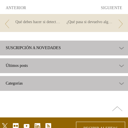
ANTERIOR
SIGUIENTE
Qué debes hacer si detectas en tu cuenta un pago que no reconoces
¿Qué pasa si devuelvo algún recibo?
SUSCRIPCIÓN A NOVEDADES
Últimos posts
Categorías
Ir
arriba
twitter
flickr
youtube
linkedin
rss