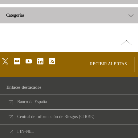
Categorías
Ir
arriba
twitter
flickr
youtube
linkedin
rss
RECIBIR ALERTAS
Enlaces destacados
Banco de España
Central de Información de Riesgos (CIRBE)
FIN-NET