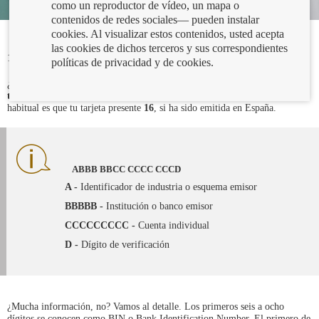
como un reproductor de vídeo, un mapa o
contenidos de redes sociales— pueden instalar
cookies. Al visualizar estos contenidos, usted acepta
las cookies de dichos terceros y sus correspondientes
16/05/2023
políticas de privacidad y de cookies.
¿Nunca te has preguntado qué significan los
números
que identifican tu
tarjeta bancaria
? Aunque pueden variar entre 10 y 19 cifras, lo más
habitual es que tu tarjeta presente
16
, si ha sido emitida en España.
ABBB BBCC CCCC CCCD
A -
Identificador de industria o esquema emisor
BBBBB -
Institución o banco emisor
CCCCCCCCC -
Cuenta individual
D -
Dígito de verificación
¿Mucha información, no? Vamos al detalle. Los primeros seis a ocho
dígitos se conocen como BIN o Bank Identification Number. El primero de