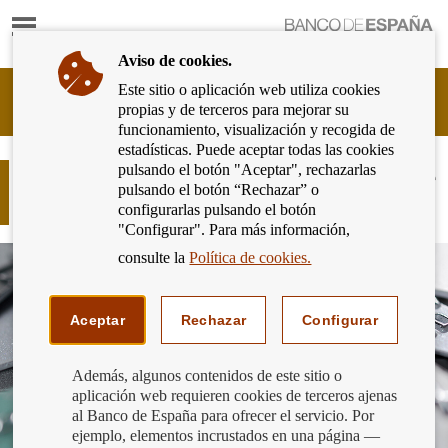
Mostrar
Ir
contenido
a
Aviso de cookies.
la
página
Este sitio o aplicación web utiliza cookies
Cliente
de
propias y de terceros para mejorar su
Bancario
inicio
funcionamiento, visualización y recogida de
del
del
estadísticas. Puede aceptar todas las cookies
Banco
Banco
pulsando el botón "Aceptar", rechazarlas
de
¿Sabes qué significan los números de
de
pulsando el botón “Rechazar” o
España
tu tarjeta?
España
configurarlas pulsando el botón
Eurosistema,
"Configurar". Para más información,
ir
a
consulte la
Política de cookies.
inicio
Aceptar
Rechazar
Configurar
Además, algunos contenidos de este sitio o
aplicación web requieren cookies de terceros ajenas
al Banco de España para ofrecer el servicio. Por
ejemplo, elementos incrustados en una página —