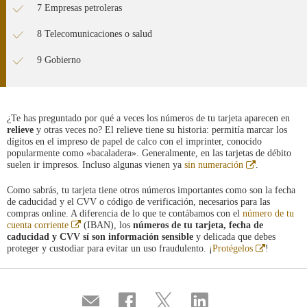
7 Empresas petroleras
8 Telecomunicaciones o salud
9 Gobierno
¿Te has preguntado por qué a veces los números de tu tarjeta aparecen en
relieve
y otras veces no? El relieve tiene su historia: permitía marcar los
dígitos en el impreso de papel de calco con el imprinter, conocido
popularmente como «bacaladera». Generalmente, en las tarjetas de débito
Abre
suelen ir impresos. Incluso algunas vienen ya
sin numeración
.
en
ventana
Como sabrás, tu tarjeta tiene otros números importantes como son la fecha
nueva
de caducidad y el CVV o código de verificación, necesarios para las
compras online. A diferencia de lo que te contábamos con el
número de tu
Abre
cuenta corriente
(IBAN), los
números de tu tarjeta, fecha de
en
caducidad y CVV
sí son información sensible
y delicada que debes
ventana
Abre
proteger y custodiar para evitar un uso fraudulento. ¡
Protégelos
!
nueva
en
ventana
nueva
Compartir
Compartir
Compartir
Compartir