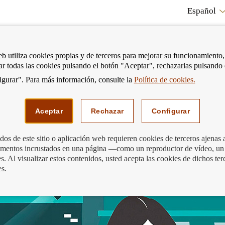
Español
RE
eb utiliza cookies propias y de terceros para mejorar su funcionamiento,
tar todas las cookies pulsando el botón "Aceptar", rechazarlas pulsando
CO
gurar". Para más información, consulte la
Política de cookies.
strar
Mostrar
Podemos ayudarte
Edu
enú
menú
Aceptar
Rechazar
Configurar
os de este sitio o aplicación web requieren cookies de terceros ajenas 
lementos incrustados en una página —como un reproductor de vídeo, un
cajeros automáticos
. Al visualizar estos contenidos, usted acepta las cookies de dichos ter
es.