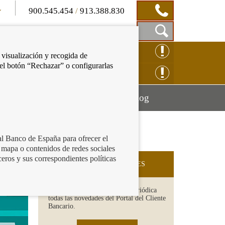
900.545.454
/
913.388.830
Mostrar
CLAMACIÓN ONLINE
 visualización y recogida de
Caja
 el botón “Rechazar” o configurarlas
de
NSULTAS ONLINE
Búsqueda
Mostrar
Mostrar
cación financiera
Blog
menú
menú
al Banco de España para ofrecer el
 mapa o contenidos de redes sociales
ceros y sus correspondientes políticas
SUSCRIPCIÓN A NOVEDADES
Recibe en tu email de forma periódica
todas las novedades del Portal del Cliente
Bancario.