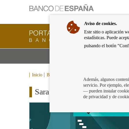
Ir
a
la
Aviso de cookies.
página
de
Este sitio o aplicación w
Cliente
inicio
estadísticas. Puede acep
Bancario
del
del
pulsando el botón "Confi
Banco
Banco
de
Mo
Productos y servicios bancarios
de
España
m
España
Eurosistema,
ir
Inicio
Blog
a
Además, algunos contenid
inicio
servicio. Por ejemplo, e
Sara Gómez y el caso de los 
— pueden instalar cookies
de privacidad y de cooki