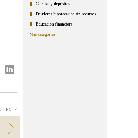
Cuentas y depósitos
Deudores hipotecarios sin recursos
Educación financiera
Más categorías
partir
Compartir
en
...
ter
Linkedin
GUIENTE
?