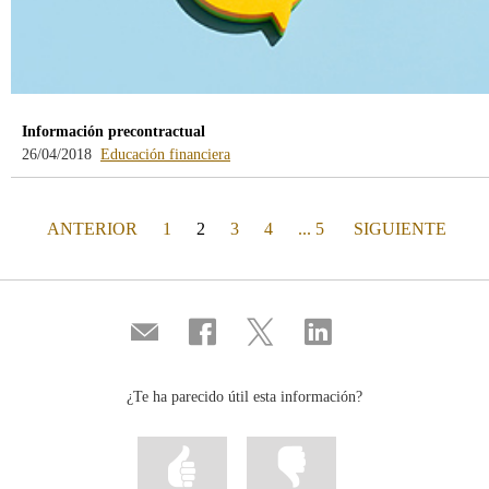
Información precontractual
26/04/2018
Educación financiera
PÁGINA
(actual)
PÁGINA
ANTERIOR
1
2
3
4
... 5
SIGUIENTE
Compartir
Compartir
Compartir
Compartir
por
en
en
en
correo
...
...
...
Facebook
Twitter
Linkedin
¿Te ha parecido útil esta información?
Marcar
Marcar
la
la