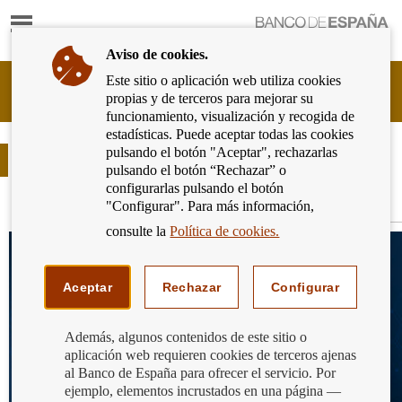
Mostrar
Ir
contenido
a
Aviso de cookies.
la
página
Este sitio o aplicación web utiliza cookies
Cliente
de
propias y de terceros para mejorar su
Bancario
inicio
funcionamiento, visualización y recogida de
del
del
estadísticas. Puede aceptar todas las cookies
Banco
Banco
pulsando el botón "Aceptar", rechazarlas
de
Podcasts
de
pulsando el botón “Rechazar” o
España
España
configurarlas pulsando el botón
Eurosistema,
"Configurar". Para más información,
ir
Todos
a
consulte la
Política de cookies.
inicio
Aceptar
Rechazar
Configurar
Además, algunos contenidos de este sitio o
aplicación web requieren cookies de terceros ajenas
al Banco de España para ofrecer el servicio. Por
ejemplo, elementos incrustados en una página —