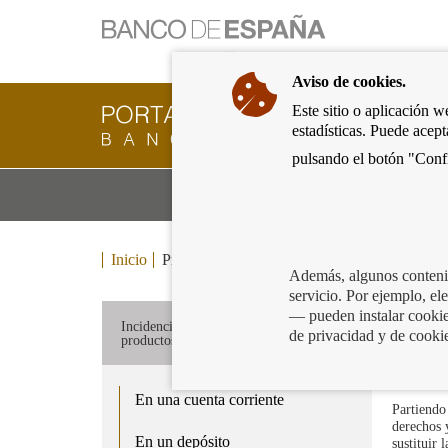
Ir
a
la
Aviso de cookies.
página
de
Este sitio o aplicación w
Cliente
inicio
estadísticas. Puede acep
Bancario
del
del
pulsando el botón "Confi
Banco
Banco
de
Mo
Productos y servicios bancarios
de
España
m
España
Eurosistema,
ir
Inicio
Productos y servicios bancarios
Herencias
a
Además, algunos contenid
inicio
servicio. Por ejemplo, e
En 
— pueden instalar cookies
Incidencias derivadas del fallecimiento en
de privacidad y de cooki
productos concretos
En una cuenta corriente
Partiendo
derechos 
En un depósito
sustituir 