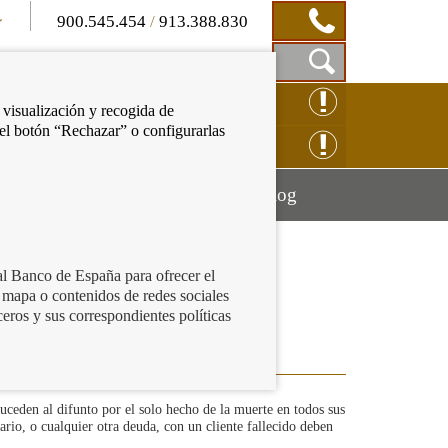
900.545.454
/
913.388.830
Mostrar
CLAMACIÓN ONLINE
 visualización y recogida de
Caja
 el botón “Rechazar” o configurarlas
de
NSULTAS ONLINE
Búsqueda
Mostrar
Mostrar
cación financiera
Blog
menú
menú
al Banco de España para ofrecer el
 mapa o contenidos de redes sociales
ceros y sus correspondientes políticas
uceden al difunto por el solo hecho de la muerte en todos sus
ario, o cualquier otra deuda, con un cliente fallecido deben