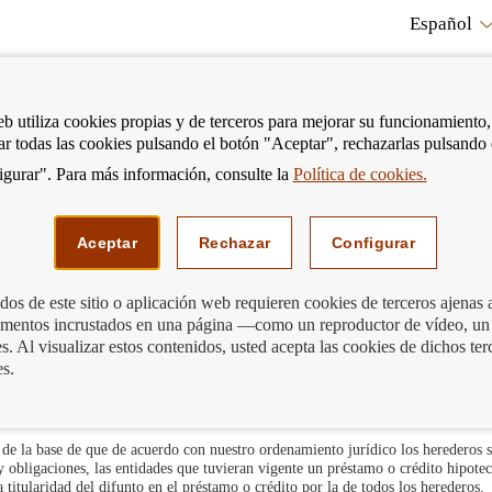
Español
RE
eb utiliza cookies propias y de terceros para mejorar su funcionamiento,
tar todas las cookies pulsando el botón "Aceptar", rechazarlas pulsando
CO
gurar". Para más información, consulte la
Política de cookies.
strar
Mostrar
Podemos ayudarte
Edu
enú
menú
Aceptar
Rechazar
Configurar
Incidencias derivadas del fallecimiento en productos concretos
os de este sitio o aplicación web requieren cookies de terceros ajenas 
lementos incrustados en una página —como un reproductor de vídeo, un
un préstamo o crédito
. Al visualizar estos contenidos, usted acepta las cookies de dichos ter
es.
 de la base de que de acuerdo con nuestro ordenamiento jurídico los herederos s
y obligaciones, las entidades que tuvieran vigente un préstamo o crédito hipotec
la titularidad del difunto en el préstamo o crédito por la de todos los herederos.