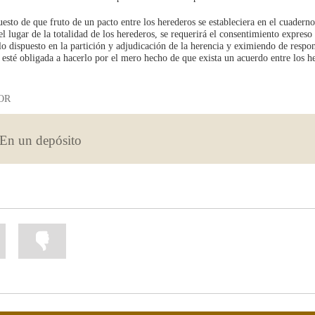
uesto de que fruto de un pacto entre los herederos se estableciera en el cuadern
l lugar de la totalidad de los herederos, se requerirá el consentimiento expreso
 lo dispuesto en la partición y adjudicación de la herencia y eximiendo de respo
d esté obligada a hacerlo por el mero hecho de que exista un acuerdo entre los h
OR
En un depósito
Marcar
Marcar
la
la
información
información
como
como
útil
poco
útil