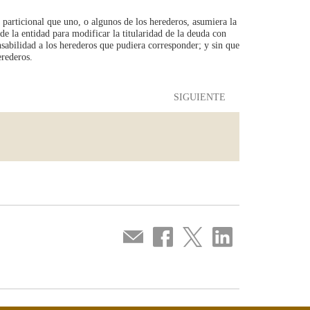
o particional que uno, o algunos de los herederos, asumiera la
 de la entidad para modificar la titularidad de la deuda con
nsabilidad a los herederos que pudiera corresponder; y sin que
erederos.
SIGUIENTE
Compartir
Compartir
Compartir
Compartir
por
en
en
en
correo
...
...
...
Facebook
Twitter
Linkedin