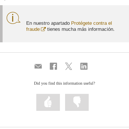
En nuestro apartado
Protégete contra el
Abre
fraude
tienes mucha más información.
en
ventana
nueva
Compartir
Share
Share
Share
por
on
on
on
correo
Facebook
Twitter
Linkedin
Did you find this information useful?
Mark
Mark
information
information
as
as
useful
not
useful