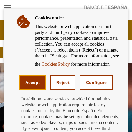
Show
content
Cookies notice.
This website or web application uses first-
Banking
party and third-party cookies to improve
Customer
performance, presentation and statistical data
of
collection. You can accept all cookies
Banco
("Accept"), reject them ("Reject") or manage
de
¡No bajes la guardia ante el fraude!
them in "Settings". For more information, see
España
Eurosystem,
the
Cookies Policy
for more information.
back
to
home
Accept
Reject
Configure
In addition, some services provided through this
website or web application require third-party
cookies not set by the Banco de España. For
example, cookies may be set by embedded elements,
such as video players, maps or social media content.
By viewing such content, you accept these third-