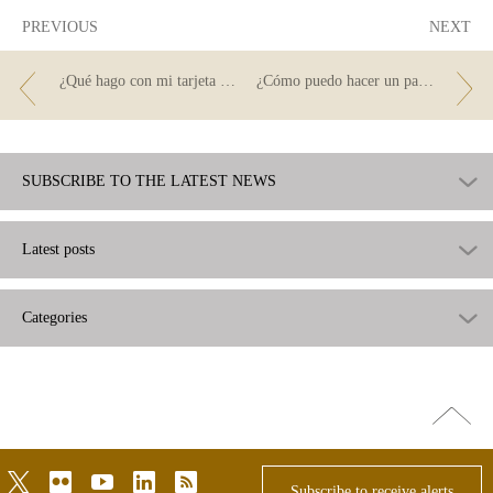
PREVIOUS
NEXT
¿Qué hago con mi tarjeta cuando ya ha caducado?
¿Cómo puedo hacer un pago a la Administración?
SUBSCRIBE TO THE LATEST NEWS
Latest posts
Categories
Go
top
twitter
flickr
youtube
linkedin
rss
Subscribe to receive alerts