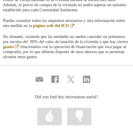
Además, el precio de compra de la vivienda no podrá superar un máximo
establecido para cada Comunidad Autónoma.
Puedes consultar todos los requisitos necesarios y otra información sobre
Abre
esta medida en la
página web del ICO
.
en
ventana
No obstante, recuerda que las entidades no suelen conceder un préstamos
nueva
por encima del 80% del valor de tasación de la vivienda y que hay ciertos
Abre
gastos
relacionados con la operación de financiación que toca pagar al
en
comprador, por lo que deberás disponer de unos ahorros que te permitan
ventana
afrontar estos gastos.
nueva
Compartir
Share
Share
Share
por
on
on
on
correo
Facebook
Twitter
Linkedin
Did you find this information useful?
Mark
Mark
information
information
as
as
useful
not