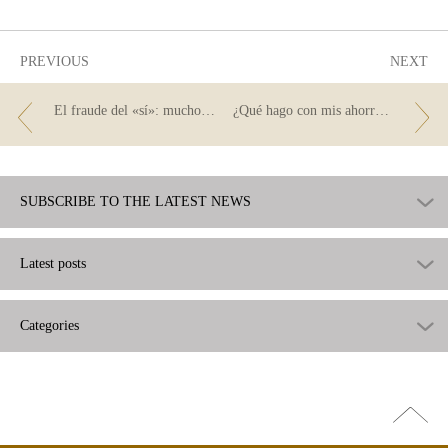
useful
PREVIOUS
NEXT
El fraude del «sí»: mucho ojo al contestar una llamada
¿Qué hago con mis ahorros? Hay vida más allá de las cuentas corrientes
SUBSCRIBE TO THE LATEST NEWS
Latest posts
Categories
Go
top