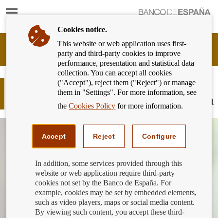
Show
content
Cookies notice.
This website or web application uses first-
Banking
party and third-party cookies to improve
Customer
performance, presentation and statistical data
of
collection. You can accept all cookies
Banco
("Accept"), reject them ("Reject") or manage
de
Jóvenes y familias con niños: ayudas
them in "Settings". For more information, see
España
para la compra de la primera vivienda
Eurosystem,
the
Cookies Policy
for more information.
back
to
home
Accept
Reject
Configure
In addition, some services provided through this
website or web application require third-party
cookies not set by the Banco de España. For
example, cookies may be set by embedded elements,
such as video players, maps or social media content.
By viewing such content, you accept these third-