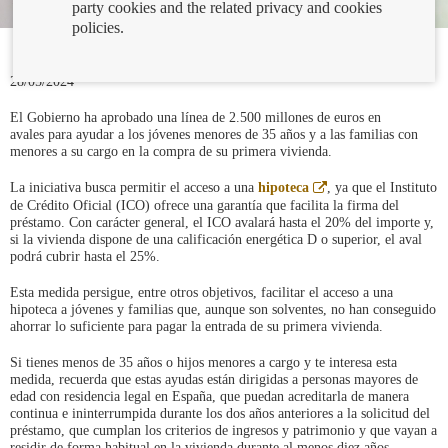
party cookies and the related privacy and cookies
policies.
28/05/2024
El Gobierno ha aprobado una línea de 2.500 millones de euros en
avales para ayudar a los jóvenes menores de 35 años y a las familias con
menores a su cargo en la compra de su primera vivienda.
Abre
La iniciativa busca permitir el acceso a una
hipoteca
, ya que el Instituto
en
de Crédito Oficial (ICO) ofrece una garantía que facilita la firma del
ventana
préstamo. Con carácter general, el ICO avalará hasta el 20% del importe y,
nueva
si la vivienda dispone de una calificación energética D o superior, el aval
podrá cubrir hasta el 25%.
Esta medida persigue, entre otros objetivos, facilitar el acceso a una
hipoteca a jóvenes y familias que, aunque son solventes, no han conseguido
ahorrar lo suficiente para pagar la entrada de su primera vivienda.
Si tienes menos de 35 años o hijos menores a cargo y te interesa esta
medida, recuerda que estas ayudas están dirigidas a personas mayores de
edad con residencia legal en España, que puedan acreditarla de manera
continua e ininterrumpida durante los dos años anteriores a la solicitud del
préstamo, que cumplan los criterios de ingresos y patrimonio y que vayan a
residir de forma habitual en la vivienda durante al menos diez años.