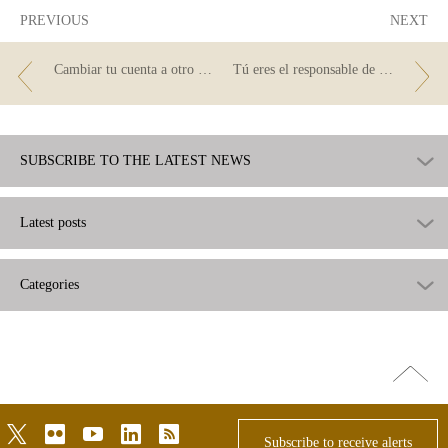
PREVIOUS
NEXT
Cambiar tu cuenta a otro banco es fácil: te contamos cómo hacerlo
Tú eres el responsable de tus finanzas: algunos consejos para su gestión
SUBSCRIBE TO THE LATEST NEWS
Latest posts
Categories
Go
top
twitter
flickr
youtube
linkedin
rss
Subscribe to receive alerts