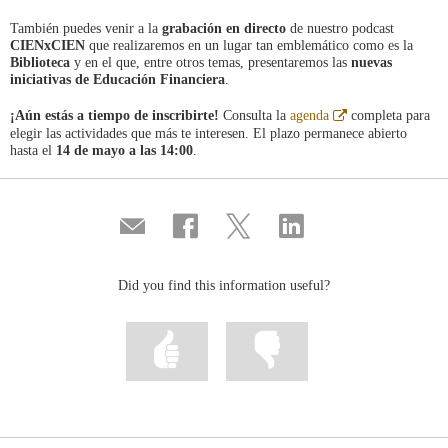
También puedes venir a la
grabación en directo
de nuestro podcast
CIENxCIEN
que realizaremos en un lugar tan emblemático como es la
Biblioteca
y en el que, entre otros temas, presentaremos las
nuevas
iniciativas de Educación Financiera
.
Abre
¡Aún estás a tiempo de inscribirte!
Consulta la
agenda
completa para
en
elegir las actividades que más te interesen. El plazo permanece abierto
ventana
hasta el
14 de mayo a las 14:00
.
nueva
Compartir
Share
Share
Share
por
on
on
on
correo
Facebook
Twitter
Linkedin
Did you find this information useful?
Mark
Mark
information
information
as
as
useful
not
useful