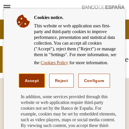
Show
content
Cookies notice.
This website or web application uses first-
Banking
party and third-party cookies to improve
Customer
performance, presentation and statistical data
of
collection. You can accept all cookies
Banco
("Accept"), reject them ("Reject") or manage
de
Comienza la Semana de la
them in "Settings". For more information, see
España
Administración abierta en el Banco de
Eurosystem,
the
Cookies Policy
for more information.
España
back
to
home
Accept
Reject
Configure
In addition, some services provided through this
website or web application require third-party
cookies not set by the Banco de España. For
example, cookies may be set by embedded elements,
such as video players, maps or social media content.
By viewing such content, you accept these third-