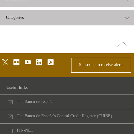
Categories
Go
top
twitter
flickr
youtube
linkedin
rss
Subscribe to receive alerts
Useful links
The Banco de España
The Banco de España's Central Credit Register (CIRBE)
FIN-NET