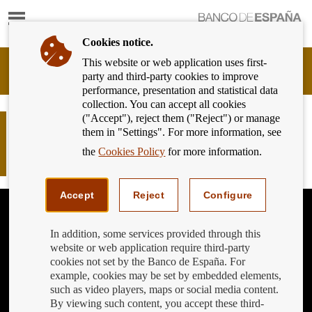
Show
content
Cookies notice.
This website or web application uses first-
Banking
party and third-party cookies to improve
Customer
performance, presentation and statistical data
of
collection. You can accept all cookies
Banco
("Accept"), reject them ("Reject") or manage
de
No mantengas cuentas corrientes
them in "Settings". For more information, see
España
olvidadas: evita comisiones y
Eurosystem,
the
Cookies Policy
for more information.
pérdidas inesperadas
back
to
home
Accept
Reject
Configure
In addition, some services provided through this
website or web application require third-party
cookies not set by the Banco de España. For
example, cookies may be set by embedded elements,
such as video players, maps or social media content.
By viewing such content, you accept these third-