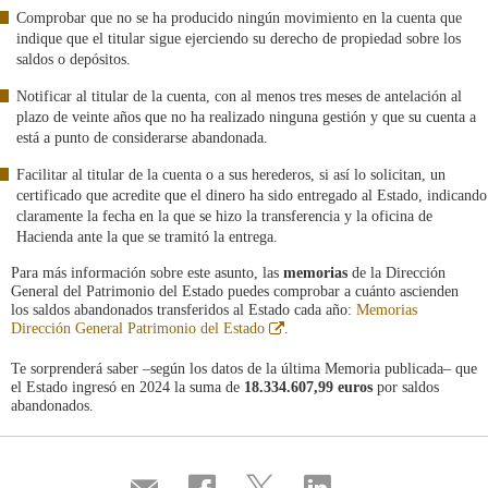
Comprobar que no se ha producido ningún movimiento en la cuenta que
indique que el titular sigue ejerciendo su derecho de propiedad sobre los
saldos o depósitos.
Notificar al titular de la cuenta, con al menos tres meses de antelación al
plazo de veinte años que no ha realizado ninguna gestión y que su cuenta a
está a punto de considerarse abandonada.
Facilitar al titular de la cuenta o a sus herederos, si así lo solicitan, un
certificado que acredite que el dinero ha sido entregado al Estado, indicando
claramente la fecha en la que se hizo la transferencia y la oficina de
Hacienda ante la que se tramitó la entrega.
Para más información sobre este asunto, las
memorias
de la Dirección
General del Patrimonio del Estado puedes comprobar a cuánto ascienden
los saldos abandonados transferidos al Estado cada año:
Memorias
Abre
Dirección General Patrimonio del Estado
.
en
ventana
Te sorprenderá saber –según los datos de la última Memoria publicada– que
nueva
el Estado ingresó en 2024 la suma de
18.334.607,99 euros
por saldos
abandonados.
Compartir
Share
Share
Share