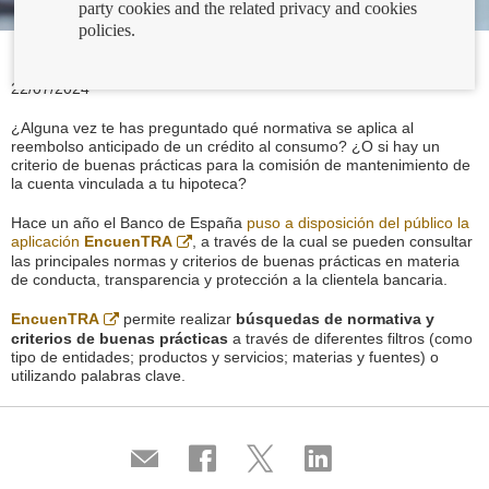
party cookies and the related privacy and cookies
policies.
22/07/2024
¿Alguna vez te has preguntado qué normativa se aplica al
reembolso anticipado de un crédito al consumo? ¿O si hay un
criterio de buenas prácticas para la comisión de mantenimiento de
la cuenta vinculada a tu hipoteca?
Hace un año el Banco de España
puso a disposición del público la
Abre
aplicación
EncuenTRA
, a través de la cual se pueden consultar
en
las principales normas y criterios de buenas prácticas en materia
ventana
de conducta, transparencia y protección a la clientela bancaria.
nueva
Abre
EncuenTRA
permite realizar
búsquedas de normativa y
en
criterios de buenas prácticas
a través de diferentes filtros (como
ventana
tipo de entidades; productos y servicios; materias y fuentes) o
nueva
utilizando palabras clave.
Compartir
Share
Share
Share
por
on
on
on
correo
Facebook
Twitter
Linkedin