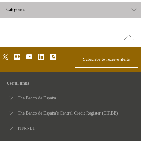
Categories
Go
top
twitter
flickr
youtube
linkedin
rss
Subscribe to receive alerts
Useful links
The Banco de España
The Banco de España's Central Credit Register (CIRBE)
FIN-NET