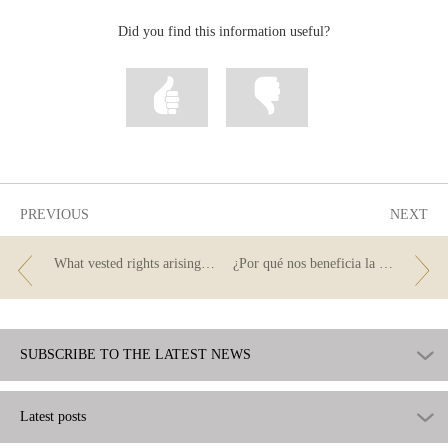
Did you find this information useful?
Mark
Mark
information
information
as
as
useful
not
useful
PREVIOUS
NEXT
What vested rights arising from pension contributions can I redeem?
¿Por qué nos beneficia la regulación del sistema bancario?
SUBSCRIBE TO THE LATEST NEWS
Latest posts