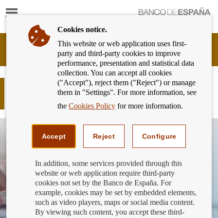
Show
content
Cookies notice.
This website or web application uses first-
Banking
party and third-party cookies to improve
Customer
performance, presentation and statistical data
of
collection. You can accept all cookies
Banco
("Accept"), reject them ("Reject") or manage
de
EncuenTRA las normas que te
them in "Settings". For more information, see
España
interesan como cliente bancario
Eurosystem,
the
Cookies Policy
for more information.
back
to
home
Accept
Reject
Configure
In addition, some services provided through this
website or web application require third-party
cookies not set by the Banco de España. For
example, cookies may be set by embedded elements,
such as video players, maps or social media content.
By viewing such content, you accept these third-