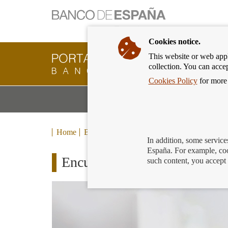
Cookies notice.
This website or web appli
Banking
collection. You can acce
Customer
of
Cookies Policy
for more 
Banco
M
Banking Products and Services
de
m
España
Eurosystem,
back
Home
Blog
to
In addition, some service
home
España. For example, coo
EncuenTRA las normas que te
such content, you accept 