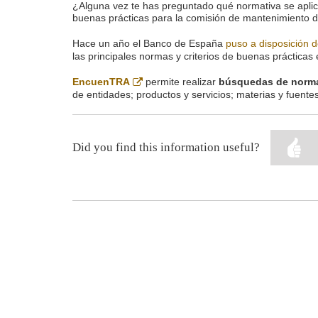
¿Alguna vez te has preguntado qué normativa se aplica
buenas prácticas para la comisión de mantenimiento de
Hace un año el Banco de España
puso a disposición d
las principales normas y criterios de buenas prácticas 
Abre
EncuenTRA
permite realizar
búsquedas de normat
en
de entidades; productos y servicios; materias y fuentes
ventana
nueva
Did you find this information useful?