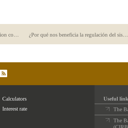
What vested rights arising from pension contributions can I redeem?
¿Por qué nos beneficia la regulación del sistema bancario?
rss
Calculators
Useful lin
Interest rate
The B
The Ba
(CIRB