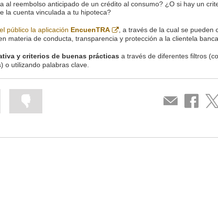
 al reembolso anticipado de un crédito al consumo? ¿O si hay un crite
 la cuenta vinculada a tu hipoteca?
Abre
el público la aplicación
EncuenTRA
, a través de la cual se pueden 
en
en materia de conducta, transparencia y protección a la clientela banca
ventana
nueva
iva y criterios de buenas prácticas
a través de diferentes filtros (c
) o utilizando palabras clave.
Mark
Mark
Compartir
Share
Sha
information
information
por
on
on
as
as
correo
Facebook
Twit
useful
not
useful