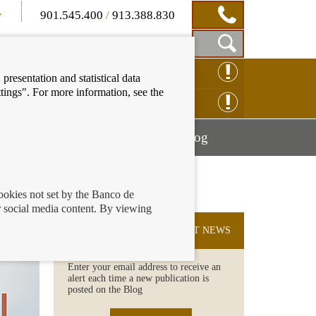
901.545.400
/
913.388.830
Show
CLAIM ONLINE
presentation and statistical data
Search
tings". For more information, see the
Box
ENQUIRY ONLINE
Mostrar
Mostrar
nancial education
Blog
menú
menú
cookies not set by the Banco de
 social media content. By viewing
SUBSCRIBE TO THE LATEST NEWS
Enter your email address to receive an
alert each time a new publication is
posted on the Blog