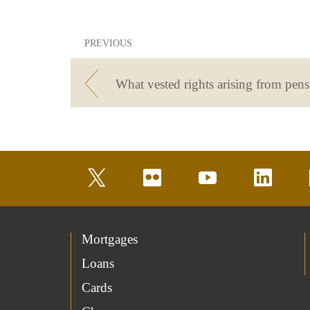
PREVIOUS
twitter
flickr
youtube
linkedin
Mortgages
Loans
Cards