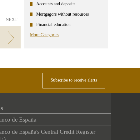
Accounts and deposits
Mortgagors without resources
NEXT
Financial education
More Categories
Subscribe to receive alerts
ks
anco de España
nco de España's Central Credit Register
E)