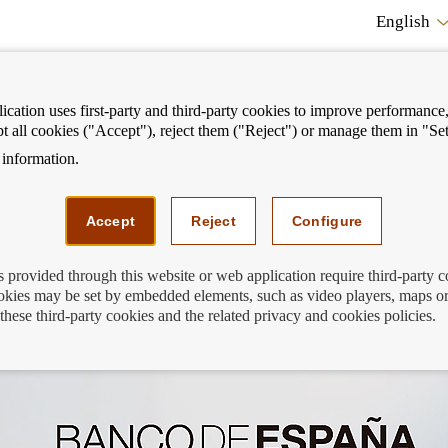
English
cation uses first-party and third-party cookies to improve performance, 
pt all cookies ("Accept"), reject them ("Reject") or manage them in "Set
information.
ostrar
Mostrar
We can help you
Fi
enú
menú
Accept
Reject
Configure
s provided through this website or web application require third-party 
kies may be set by embedded elements, such as video players, maps or
 interesan como cliente bancario
these third-party cookies and the related privacy and cookies policies.