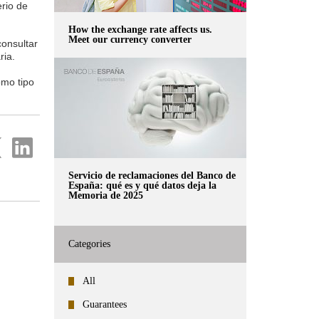
rio de
How the exchange rate affects us.
Meet our currency converter
consultar
ria.
omo tipo
re
Share
on
ter
Linkedin
Servicio de reclamaciones del Banco de
España: qué es y qué datos deja la
Memoria de 2025
Categories
All
Guarantees