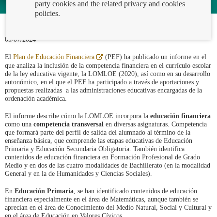
party cookies and the related privacy and cookies
policies.
09/07/2024
Abre
El
Plan de Educación Financiera
(PEF) ha publicado un informe en el
en
que analiza la inclusión de la competencia financiera en el currículo escolar
ventana
de la ley educativa vigente, la LOMLOE (2020), así como en su desarrollo
nueva
autonómico, en el que el PEF ha participado a través de aportaciones y
propuestas realizadas a las administraciones educativas encargadas de la
ordenación académica.
El informe describe cómo la LOMLOE incorpora la
educación financiera
como una
competencia transversal
en diversas asignaturas. Competencia
que formará parte del perfil de salida del alumnado al término de la
enseñanza básica, que comprende las etapas educativas de Educación
Primaria y Educación Secundaria Obligatoria. También identifica
contenidos de educación financiera en Formación Profesional de Grado
Medio y en dos de las cuatro modalidades de Bachillerato (en la modalidad
General y en la de Humanidades y Ciencias Sociales).
En
Educación Primaria
, se han identificado contenidos de educación
financiera especialmente en el área de Matemáticas, aunque también se
aprecian en el área de Conocimiento del Medio Natural, Social y Cultural y
en el área de Educación en Valores Cívicos.