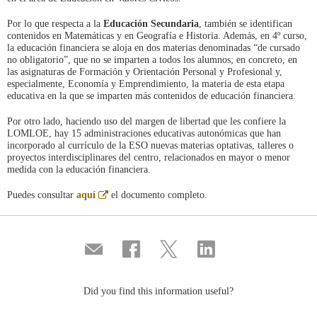
Por lo que respecta a la
Educación Secundaria
, también se identifican
contenidos en Matemáticas y en Geografía e Historia. Además, en 4º curso,
la educación financiera se aloja en dos materias denominadas “de cursado
no obligatorio”, que no se imparten a todos los alumnos; en concreto, en
las asignaturas de Formación y Orientación Personal y Profesional y,
especialmente, Economía y Emprendimiento, la materia de esta etapa
educativa en la que se imparten más contenidos de educación financiera.
Por otro lado, haciendo uso del margen de libertad que les confiere la
LOMLOE, hay 15 administraciones educativas autonómicas que han
incorporado al currículo de la ESO nuevas materias optativas, talleres o
proyectos interdisciplinares del centro, relacionados en mayor o menor
medida con la educación financiera.
Abre
Puedes consultar
aquí
el documento completo.
en
ventana
nueva
Compartir
Share
Share
Share
por
on
on
on
correo
Facebook
Twitter
Linkedin
Did you find this information useful?