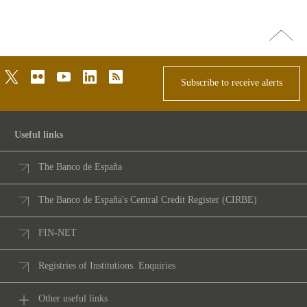
Go
top
twitter
flickr
youtube
linkedin
rss
Subscribe to receive alerts
Useful links
The Banco de España
The Banco de España's Central Credit Register (CIRBE)
FIN-NET
Registries of Institutions. Enquiries
Other useful links