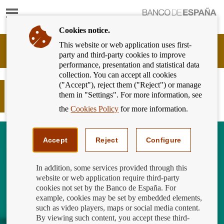
Show
content
Cookies notice.
This website or web application uses first-
Banking
party and third-party cookies to improve
Customer
performance, presentation and statistical data
of
collection. You can accept all cookies
Banco
("Accept"), reject them ("Reject") or manage
de
La educación financiera avanza en el
them in "Settings". For more information, see
España
currículum escolar
Eurosystem,
the
Cookies Policy
for more information.
back
to
home
Accept
Reject
Configure
In addition, some services provided through this
website or web application require third-party
cookies not set by the Banco de España. For
example, cookies may be set by embedded elements,
such as video players, maps or social media content.
By viewing such content, you accept these third-