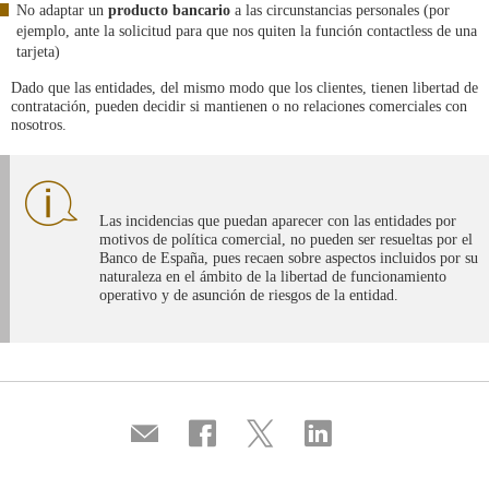
No adaptar un
producto bancario
a las circunstancias personales (por
ejemplo, ante la solicitud para que nos quiten la función contactless de una
tarjeta)
Dado que las entidades, del mismo modo que los clientes, tienen libertad de
contratación, pueden decidir si mantienen o no relaciones comerciales con
nosotros.
Las incidencias que puedan aparecer con las entidades por
motivos de política comercial, no pueden ser resueltas por el
Banco de España, pues recaen sobre aspectos incluidos por su
naturaleza en el ámbito de la libertad de funcionamiento
operativo y de asunción de riesgos de la entidad.
Compartir
Share
Share
Share
por
on
on
on
correo
Facebook
Twitter
Linkedin