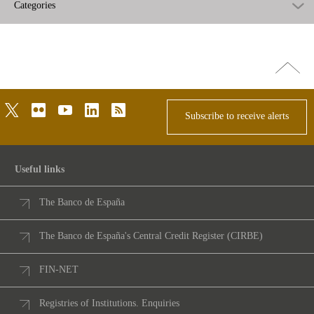
Categories
Go
top
twitter
flickr
youtube
linkedin
rss
Subscribe to receive alerts
Useful links
The Banco de España
The Banco de España's Central Credit Register (CIRBE)
FIN-NET
Registries of Institutions. Enquiries