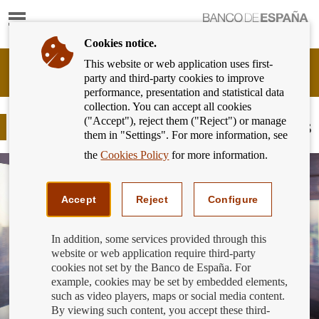
Show
content
Cookies notice.
This website or web application uses first-
Banking
party and third-party cookies to improve
Customer
performance, presentation and statistical data
of
collection. You can accept all cookies
Banco
("Accept"), reject them ("Reject") or manage
de
La política comercial de las entidades
them in "Settings". For more information, see
España
Eurosystem,
the
Cookies Policy
for more information.
back
to
home
Accept
Reject
Configure
In addition, some services provided through this
website or web application require third-party
cookies not set by the Banco de España. For
example, cookies may be set by embedded elements,
such as video players, maps or social media content.
By viewing such content, you accept these third-