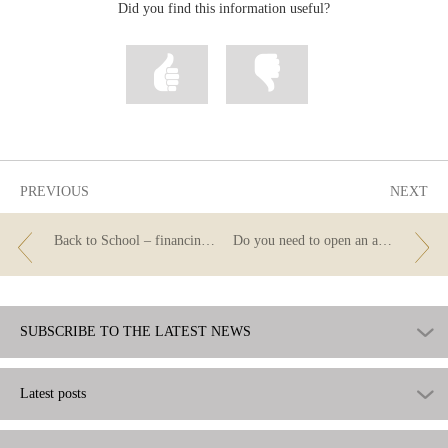
Did you find this information useful?
Mark
Mark
information
information
as
as
useful
not
useful
PREVIOUS
NEXT
Back to School – financing tips
Do you need to open an account for the first time? The basic payment account
SUBSCRIBE TO THE LATEST NEWS
Latest posts