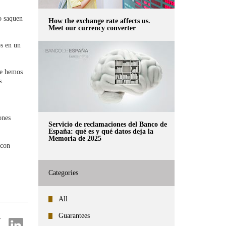
o saquen
How the exchange rate affects us.
Meet our currency converter
os en un
re
e hemos
s.
tana
va
ones
Servicio de reclamaciones del Banco de
España: qué es y qué datos deja la
Memoria de 2025
 con
Categories
All
Guarantees
re
Share