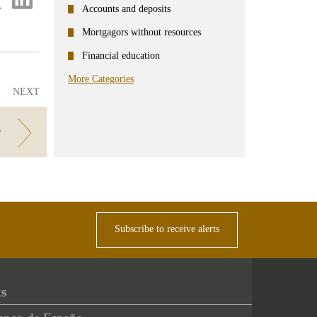
on
Accounts and deposits
ter
Linkedin
Mortgagors without resources
Financial education
More Categories
NEXT
?
Subscribe to receive alerts
ks