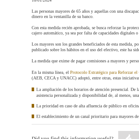
16/01/2024
Las personas mayores de 65 años y aquellas con una discapac
dinero en la ventanilla de su banco.
Con esta medida recién aprobada, se busca reforzar la protec
cajero automático, ya sea por falta de capacidades digitales o 
Los mayores son los grandes beneficiados de esta medida, p
publicado sobre los hábitos en el uso del efectivo, este ha s
La medida que exime de pagar comisiones a mayores y perso
En la misma línea, el
Protocolo Estratégico para Reforzar e
(AEB, CECA y UNACC) adoptó, entre otras, estas iniciativas
La ampliación de los horarios de atención presencial. De l
asistencia personalizada y disponibilidad de, al menos, una
La prioridad en caso de alta afluencia de público en oficin
El establecimiento de un canal prioritario para mayores d
Did you find this information useful?