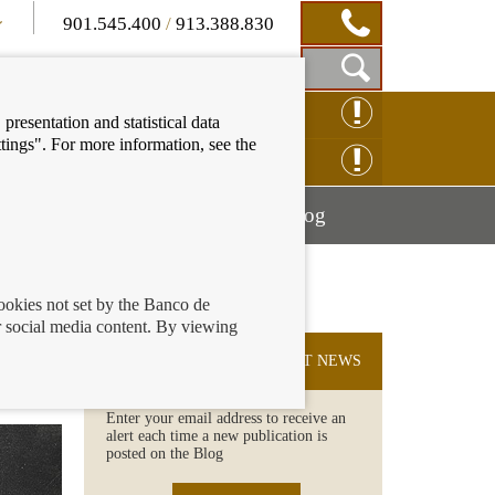
901.545.400
/
913.388.830
Show
CLAIM ONLINE
presentation and statistical data
Search
tings". For more information, see the
Box
ENQUIRY ONLINE
Mostrar
Mostrar
nancial education
Blog
menú
menú
cookies not set by the Banco de
 social media content. By viewing
ar
SUBSCRIBE TO THE LATEST NEWS
Enter your email address to receive an
alert each time a new publication is
posted on the Blog