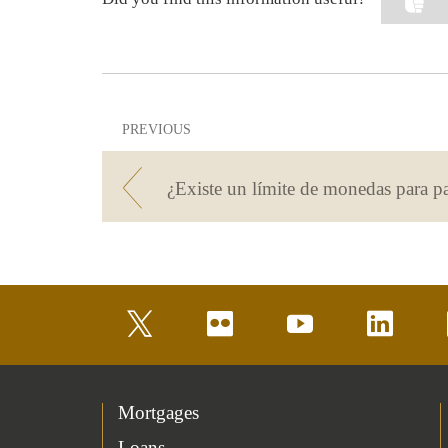
PREVIOUS
twitter
flickr
youtube
linkedin
Mortgages
Loans