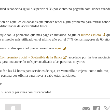
idad reconocida igual o superior al 33 por ciento no pagarán comisiones cuand
ción de aquellos ciudadanos que pueden tener algún problema para retirar fond
dificultades de accesibilidad física.
Ab
orque son la población que más paga en metálico. Según el
último estudio
qu
en
ido el medio más utilizado en el último año por el 74% de los mayores de 65 año
ven
nue
Abre
nas con discapacidad puede consultarse
aquí.
en
ventana
Abre
l Compromiso Social y Sostenible de la Banca
, acordado por las tres asociaci
nueva
en
 para una atención más personalizada a las personas mayores:
ventana
nueva
as 9 a las 14 horas para servicios de caja, en ventanilla o cajero, como mínimo,
 persona por oficina para llevar a cabo estas funciones.
as.
e 65 años y personas con discapacidad.
Mark
Mark
Compartir
Share
Sha