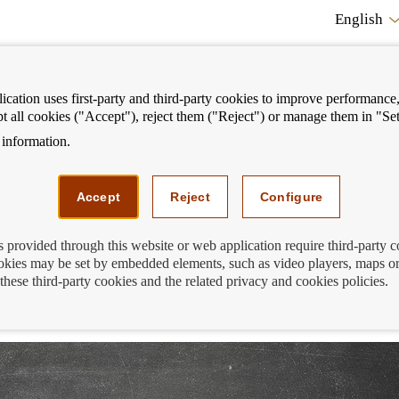
English
cation uses first-party and third-party cookies to improve performance, 
pt all cookies ("Accept"), reject them ("Reject") or manage them in "Set
information.
ostrar
Mostrar
We can help you
Fi
enú
menú
Accept
Reject
Configure
s provided through this website or web application require third-party 
kies may be set by embedded elements, such as video players, maps or
apacidad no pagarán comisiones por sac
these third-party cookies and the related privacy and cookies policies.