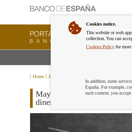
Cookies notice.
This website or web appli
Banking
collection. You can acce
Customer
of
Cookies Policy
for more 
Banco
M
Banking Products and Services
de
m
España
Eurosystem,
back
Home
Blog
to
In addition, some service
home
España. For example, coo
Mayores y personas con disc
such content, you accept 
dinero en su banco