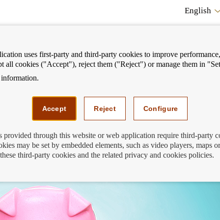
English
cation uses first-party and third-party cookies to improve performance, 
pt all cookies ("Accept"), reject them ("Reject") or manage them in "Set
information.
ostrar
Mostrar
We can help you
Fi
enú
menú
Accept
Reject
Configure
s provided through this website or web application require third-party 
kies may be set by embedded elements, such as video players, maps or
 31 de octubre, Día Mundial del Ahorro
these third-party cookies and the related privacy and cookies policies.