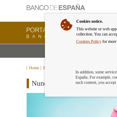
Cookies notice.
This website or web appli
Banking
collection. You can acce
Customer
of
Cookies Policy
for more 
Banco
M
Banking Products and Services
de
m
España
Eurosystem,
back
Home
Blog
to
In addition, some service
home
España. For example, coo
Nunca es tarde para empezar:
such content, you accept 