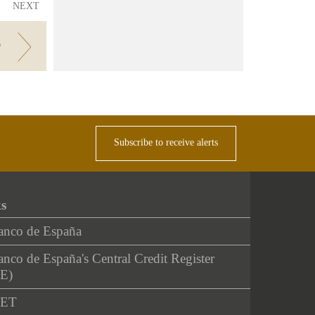
NEXT
?
Subscribe to receive alerts
ks
anco de España
nco de España's Central Credit Register
E)
NET