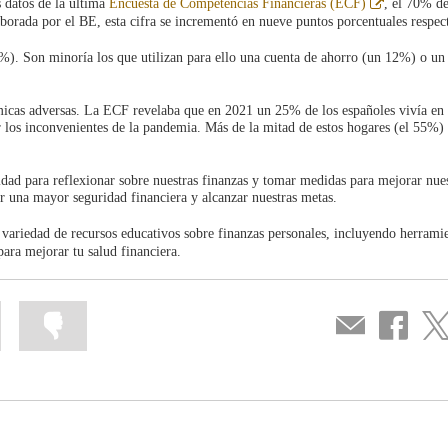
Abre
 datos de la última
Encuesta de Competencias Financieras (ECF)
, el 70% de
en
borada por el BE, esta cifra se incrementó en nueve puntos porcentuales respec
ventana
nueva
%). Son minoría los que utilizan para ello una cuenta de ahorro (un 12%) o un
micas adversas. La ECF revelaba que en 2021 un 25% de los españoles vivía en
los inconvenientes de la pandemia. Más de la mitad de estos hogares (el 55%) 
dad para reflexionar sobre nuestras finanzas y tomar medidas para mejorar nue
r una mayor seguridad financiera y alcanzar nuestras metas.
variedad de recursos educativos sobre finanzas personales, incluyendo herrami
para mejorar tu salud financiera.
Mark
Mark
Compartir
Share
Sha
information
information
por
on
on
as
as
correo
Facebook
Twit
useful
not
useful