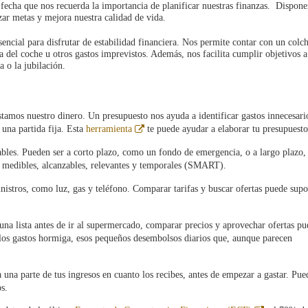
fecha que nos recuerda la importancia de planificar nuestras finanzas. Dispone
zar metas y mejora nuestra calidad de vida.
encial para disfrutar de estabilidad financiera. Nos permite contar con un colc
del coche u otros gastos imprevistos. Además, nos facilita cumplir objetivos a
 o la jubilación.
stamos nuestro dinero. Un presupuesto nos ayuda a identificar gastos innecesari
Abre
 una partida fija. Esta
herramienta
te puede ayudar a elaborar tu presupuesto
en
ventana
nzables. Pueden ser a corto plazo, como un fondo de emergencia, o a largo plazo
nueva
, medibles, alcanzables, relevantes y temporales (SMART).
inistros, como luz, gas y teléfono. Comparar tarifas y buscar ofertas puede sup
una lista antes de ir al supermercado, comparar precios y aprovechar ofertas p
 los gastos hormiga, esos pequeños desembolsos diarios que, aunque parecen
a una parte de tus ingresos en cuanto los recibes, antes de empezar a gastar. Pue
s.