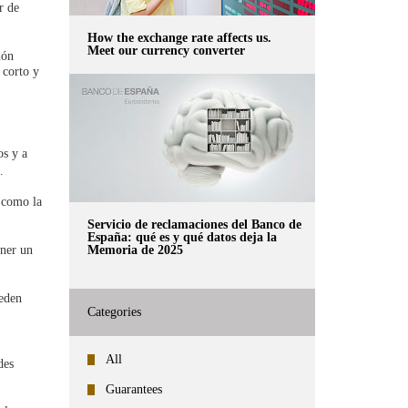
r de
How the exchange rate affects us.
Meet our currency converter
hón
 corto y
os y a
.
, como la
Servicio de reclamaciones del Banco de
España: qué es y qué datos deja la
Memoria de 2025
oner un
ueden
Categories
All
des
Guarantees