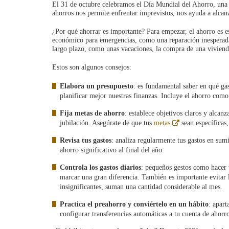
El 31 de octubre celebramos el Día Mundial del Ahorro, una 
ahorros nos permite enfrentar imprevistos, nos ayuda a alcan
¿Por qué ahorrar es importante? Para empezar, el ahorro es es
económico para emergencias, como una reparación inesperada 
largo plazo, como unas vacaciones, la compra de una vivienda
Estos son algunos consejos:
Elabora un presupuesto
: es fundamental saber en qué ga
planificar mejor nuestras finanzas. Incluye el ahorro como
Fija metas de ahorro
: establece objetivos claros y alca
Abre
jubilación. Asegúrate de que tus
metas
sean específicas
en
ventana
Revisa tus gastos
: analiza regularmente tus gastos en sum
nueva
ahorro significativo al final del año.
Controla los gastos diarios
: pequeños gestos como hacer 
marcar una gran diferencia. También es importante evitar
insignificantes, suman una cantidad considerable al mes.
Practica el preahorro y conviértelo en un hábito
: apart
configurar transferencias automáticas a tu cuenta de ahorro