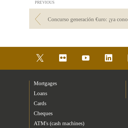
PREVIOUS
twitter
flickr
youtube
linkedin
Mortgages
Loans
Cards
Cheques
ATM's (cash machines)