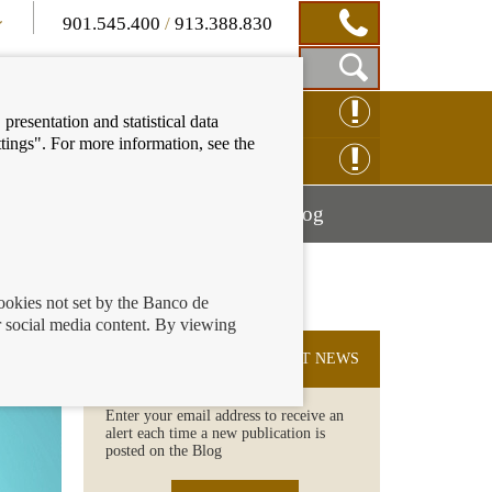
901.545.400
/
913.388.830
Show
CLAIM ONLINE
presentation and statistical data
Search
tings". For more information, see the
Box
ENQUIRY ONLINE
Mostrar
Mostrar
nancial education
Blog
menú
menú
cookies not set by the Banco de
 social media content. By viewing
SUBSCRIBE TO THE LATEST NEWS
Enter your email address to receive an
alert each time a new publication is
posted on the Blog