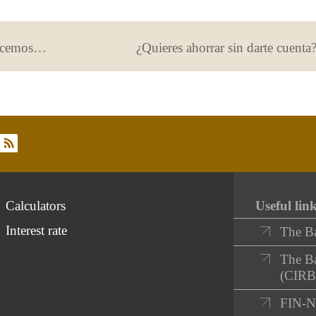
Concurso generación €uro: ¡ya conocemos los equipos clasificados para la segunda fase!
¿Quieres ahorrar sin darte cuenta
rss
Calculators
Useful lin
Interest rate
The B
The Ba
(CIRB
FIN-