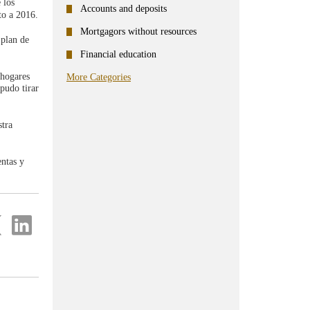
 los
Accounts and deposits
to a 2016.
Mortgagors without resources
 plan de
Financial education
 hogares
More Categories
pudo tirar
stra
entas y
re
Share
on
ter
Linkedin