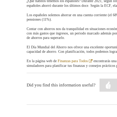
¿Qué hábitos tenemos los españoles? Durante 2021, según los
españoles ahorró durante los últimos doce. Según la ECF, ela
Los españoles solemos ahorrar en una cuenta corriente (el 68
pensiones (11%).
Contar con ahorros nos da tranquilidad en situaciones econó
con más gastos que ingresos, un periodo marcado además por 
de ahorros para superarlo.
El Día Mundial del Ahorro nos ofrece una excelente oportuni
capacidad de ahorro. Con planificación, todos podemos logra
Abre
En la página web de
Finanzas para Todos
encontrarás una 
en
simuladores para planificar tus finanzas y consejos prácticos 
ventana
nueva
Did you find this information useful?