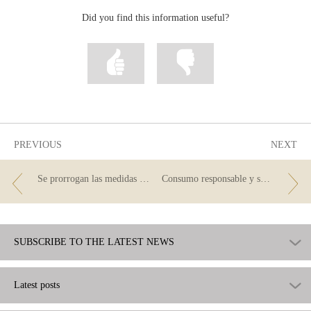
Did you find this information useful?
Mark
Mark
information
information
as
as
useful
not
useful
PREVIOUS
NEXT
Se prorrogan las medidas del Código de Buenas Prácticas para deudores en riesgo de vulnerabilidad
Consumo responsable y seguro también en Black Friday
SUBSCRIBE TO THE LATEST NEWS
Latest posts