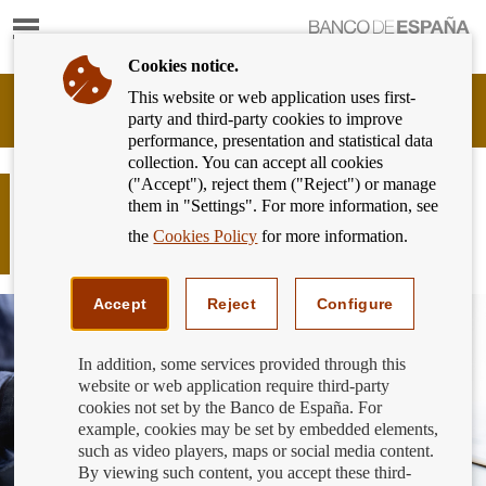
Show
content
Cookies notice.
This website or web application uses first-
Banking
party and third-party cookies to improve
Customer
performance, presentation and statistical data
of
collection. You can accept all cookies
Banco
("Accept"), reject them ("Reject") or manage
de
Primas de seguros financiadas:
them in "Settings". For more information, see
España
información y consecuencias en tu
Eurosystem,
the
Cookies Policy
for more information.
cuenta
back
to
home
Accept
Reject
Configure
In addition, some services provided through this
website or web application require third-party
cookies not set by the Banco de España. For
example, cookies may be set by embedded elements,
such as video players, maps or social media content.
By viewing such content, you accept these third-