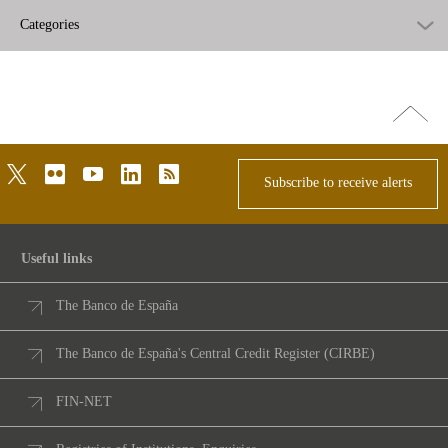
Categories
Go
top
twitter
flickr
youtube
linkedin
rss
Subscribe to receive alerts
Useful links
The Banco de España
The Banco de España's Central Credit Register (CIRBE)
FIN-NET