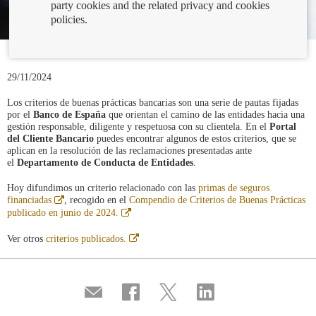
party cookies and the related privacy and cookies
policies.
29/11/2024
Los criterios de buenas prácticas bancarias son una serie de pautas fijadas
por el
Banco de España
que orientan el camino de las entidades hacia una
gestión responsable, diligente y respetuosa con su clientela. En el
Portal
del Cliente Bancario
puedes encontrar algunos de estos criterios, que se
aplican en la resolución de las reclamaciones presentadas ante
el
Departamento de Conducta de Entidades
.
Hoy difundimos un criterio relacionado con las
primas de seguros
Abre
financiadas
, recogido en el
Compendio de Criterios de Buenas Prácticas
en
Abre
publicado en junio de 2024.
ventana
en
nueva
ventana
Abre
Ver otros
criterios publicados.
nueva
en
ventana
nueva
Compartir
Share
Share
Share
por
on
on
on
correo
Facebook
Twitter
Linkedin