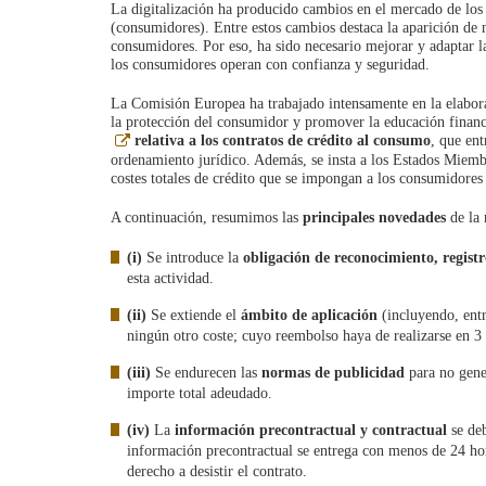
La digitalización ha producido cambios en el mercado de los 
(consumidores). Entre estos cambios destaca la aparición de 
consumidores. Por eso, ha sido necesario mejorar y adaptar l
los consumidores operan con confianza y seguridad.
La Comisión Europea ha trabajado intensamente en la elabora
la protección del consumidor y promover la educación financ
Abre
relativa a los contratos de crédito al consumo
, que en
en
ordenamiento jurídico. Además, se insta a los Estados Miembr
ventana
costes totales de crédito que se impongan a los consumidores
nueva
A continuación, resumimos las
principales novedades
de la 
(i)
Se introduce la
obligación de reconocimiento, registr
esta actividad.
(ii)
Se extiende el
ámbito de aplicación
(incluyendo, entr
ningún otro coste; cuyo reembolso haya de realizarse en 3
(iii)
Se endurecen las
normas de publicidad
para no gener
importe total adeudado.
(iv)
La
información precontractual y contractual
se deb
información precontractual se entrega con menos de 24 hora
derecho a desistir el contrato.