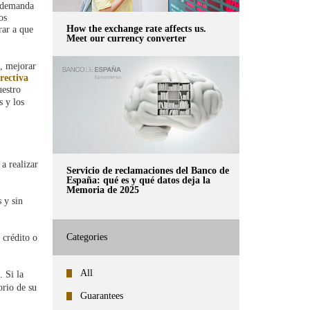
a demanda
os
How the exchange rate affects us.
rar a que
Meet our currency converter
, mejorar
rectiva
estro
s y los
a realizar
Servicio de reclamaciones del Banco de
España: qué es y qué datos deja la
Memoria de 2025
 y sin
Categories
 crédito o
All
. Si la
orio de su
Guarantees