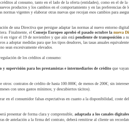
créditos al consumo, tanto en el lado de la oferta (entidades), como en el de l
nuevos productos y los cambios en el comportamiento y en las preferencias de l
as normas vigentes y elaborar otras nuevas que recojan esos cambios para asegu
ción de una Directiva que persigue adaptar las normas al nuevo entorno digital
iera. Finalmente, el
Consejo Europeo aprobó el pasado octubre la
nueva Di
tró en vigor el 19 de noviembre y que aún está
pendiente de transposición
a nu
os a adoptar medidas para que los tipos deudores, las tasas anuales equivalente
 no sean excesivamente elevados.
regulación de los créditos al consumo:
o y supervisión para los prestamistas e intermediarios de crédito
que vayan 
e otros: contratos de crédito de hasta 100.000€; de menos de 200€; sin intereses
 meses con unos gastos mínimos; y descubiertos tácitos).
ar en el consumidor falsas expectativas en cuanto a la disponibilidad, coste del
erá presentar de forma clara y comprensible,
adaptada a los canales digitales
s de antelación a la firma del contrato, deberá remitirse al cliente un recordat