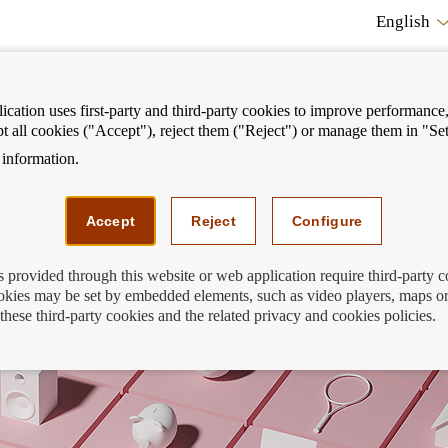
English
cation uses first-party and third-party cookies to improve performance, 
pt all cookies ("Accept"), reject them ("Reject") or manage them in "Set
information.
ostrar
Mostrar
We can help you
Fi
enú
menú
Accept
Reject
Configure
s provided through this website or web application require third-party 
kies may be set by embedded elements, such as video players, maps or
regulación europea del crédito al consum
these third-party cookies and the related privacy and cookies policies.