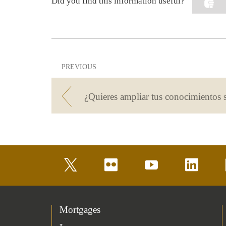
Did you find this information useful?
PREVIOUS
twitter
flickr
youtube
linkedin
Mortgages