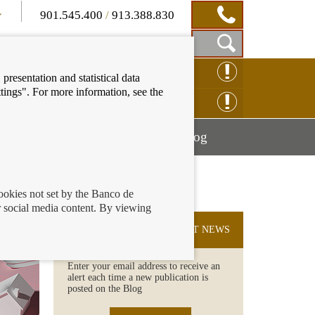
901.545.400
/
913.388.830
Show
CLAIM ONLINE
presentation and statistical data
Search
tings". For more information, see the
Box
ENQUIRY ONLINE
Mostrar
Mostrar
nancial education
Blog
menú
menú
cookies not set by the Banco de
 social media content. By viewing
o
SUBSCRIBE TO THE LATEST NEWS
Enter your email address to receive an
alert each time a new publication is
posted on the Blog