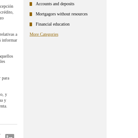
Accounts and deposits
xcepción
crédito,
Mortgagors without resources
azo
Financial education
elativas a
More Categories
rá informar
aquellos
les
r para
to, y
na y
enta.
re
Share