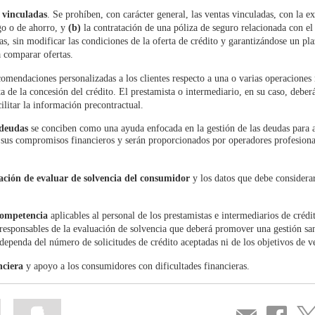
 vinculadas
. Se prohíben, con carácter general, las ventas vinculadas, con la e
go o de ahorro, y
(b)
la contratación de una póliza de seguro relacionada con el 
vas, sin modificar las condiciones de la oferta de crédito y garantizándose un pl
a comparar ofertas.
mendaciones personalizadas a los clientes respecto a una o varias operaciones r
ta de la concesión del crédito. El prestamista o intermediario, en su caso, debe
cilitar la información precontractual.
 deudas
se conciben como una ayuda enfocada en la gestión de las deudas para 
 sus compromisos financieros y serán proporcionados por operadores profesiona
ación de evaluar de solvencia
del consumidor
y los datos que debe considera
competencia
aplicables al personal de los prestamistas e intermediarios de crédi
responsables de la evaluación de solvencia que deberá promover una gestión sa
dependa del número de solicitudes de crédito aceptadas ni de los objetivos de v
nciera
y apoyo a los consumidores con dificultades financieras.
Mark
Mark
Compartir
Share
Sha