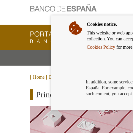
Cookies notice.
This website or web appli
Banking
collection. You can acce
Customer
of
Cookies Policy
for more 
Banco
M
Banking Products and Services
de
m
España
Eurosystem,
back
Home
Blog
to
In addition, some service
home
España. For example, coo
Principales novedades en la 
such content, you accept 