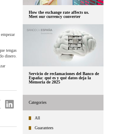
How the exchange rate affects us.
Meet our currency converter
 empezar
na
a
que tengas
do dinero.
izar
Servicio de reclamaciones del Banco de
España: qué es y qué datos deja la
Memoria de 2025
re
Share
Categories
on
ter
Linkedin
All
Guarantees