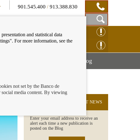
901.545.400
/
913.388.830
Show
CLAIM ONLINE
presentation and statistical data
Search
tings". For more information, see the
Box
ENQUIRY ONLINE
Mostrar
Mostrar
nancial education
Blog
menú
menú
cookies not set by the Banco de
 social media content. By viewing
SUBSCRIBE TO THE LATEST NEWS
Enter your email address to receive an
alert each time a new publication is
posted on the Blog