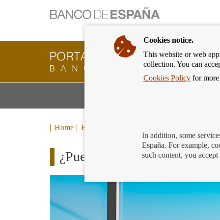
Cookies notice.
This website or web appli
Banking
collection. You can acce
Customer
of
Cookies Policy
for more 
Banco
M
Banking Products and Services
de
m
España
Eurosystem,
back
Home
Blog
to
In addition, some service
home
España. For example, coo
¿Puedes llevarte el Bizum de
such content, you accept 