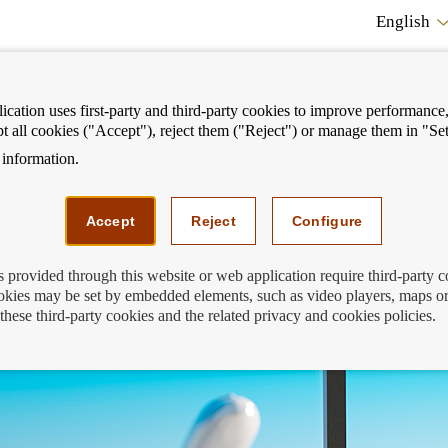
English
cation uses first-party and third-party cookies to improve performance, 
pt all cookies ("Accept"), reject them ("Reject") or manage them in "Set
information.
ostrar
Mostrar
We can help you
Fi
enú
menú
Accept
Reject
Configure
s provided through this website or web application require third-party 
kies may be set by embedded elements, such as video players, maps or
 viaje?
these third-party cookies and the related privacy and cookies policies.