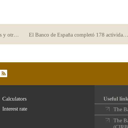
El Banco de España ofrece 60 talleres y otros actos en la Semana de la Administración Abierta
El Banco de España completó 178 actividades supervisoras de protección al cli
rss
Calculators
Useful lin
Interest rate
The B
The Ba
(CIRB