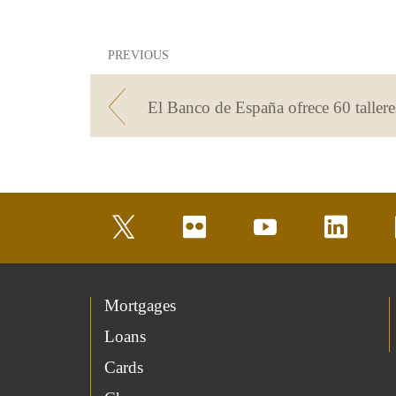
PREVIOUS
twitter
flickr
youtube
linkedin
Mortgages
Loans
Cards