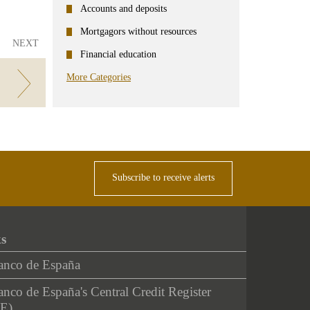
Accounts and deposits
Mortgagors without resources
NEXT
Financial education
More Categories
ente
Subscribe to receive alerts
ks
anco de España
nco de España's Central Credit Register
E)