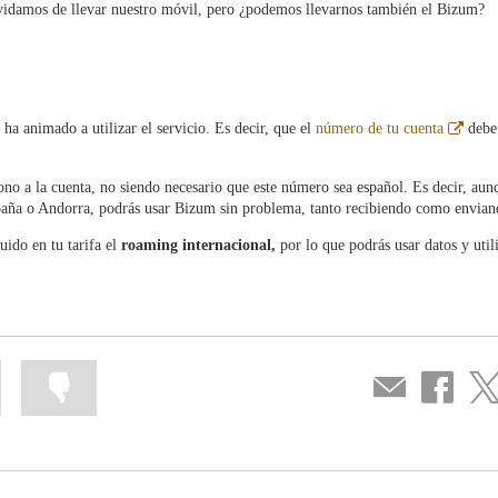
lvidamos de llevar nuestro móvil, pero ¿podemos llevarnos también el Bizum?
Abre
ha animado a utilizar el servicio. Es decir, que el
número de tu cuenta
debe
en
venta
nuev
ono a la cuenta, no siendo necesario que este número sea español. Es decir, aun
spaña o Andorra, podrás usar Bizum sin problema, tanto recibiendo como envian
uido en tu tarifa el
roaming internacional,
por lo que podrás usar datos y util
Mark
Mark
Compartir
Share
Sha
information
information
por
on
on
as
as
correo
Facebook
Twit
useful
not
useful