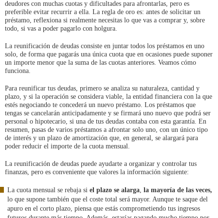
deudores con muchas cuotas y dificultades para afrontarlas, pero es
preferible evitar recurrir a ella. La regla de oro es: antes de solicitar un
préstamo, reflexiona si realmente necesitas lo que vas a comprar y, sobre
todo, si vas a poder pagarlo con holgura.
La reunificación de deudas consiste en juntar todos los préstamos en uno
solo, de forma que pagarás una única cuota que en ocasiones puede suponer
un importe menor que la suma de las cuotas anteriores. Veamos cómo
funciona.
Para reunificar tus deudas, primero se analiza su naturaleza, cantidad y
plazo, y si la operación se considera viable, la entidad financiera con la que
estés negociando te concederá un nuevo préstamo. Los préstamos que
tengas se cancelarán anticipadamente y se firmará uno nuevo que podrá ser
personal o hipotecario, si una de tus deudas contaba con esta garantía. En
resumen, pasas de varios préstamos a afrontar solo uno, con un único tipo
de interés y un plazo de amortización que, en general, se alargará para
poder reducir el importe de la cuota mensual.
La reunificación de deudas puede ayudarte a organizar y controlar tus
finanzas, pero es conveniente que valores la información siguiente:
La cuota mensual se rebaja si
el plazo se alarga
,
la mayoría de las veces,
lo que supone también que el coste total será mayor. Aunque te saque del
apuro en el corto plazo, piensa que estás comprometiendo tus ingresos
futuros durante más tiempo. Además, estarías pagando mucho tiempo por