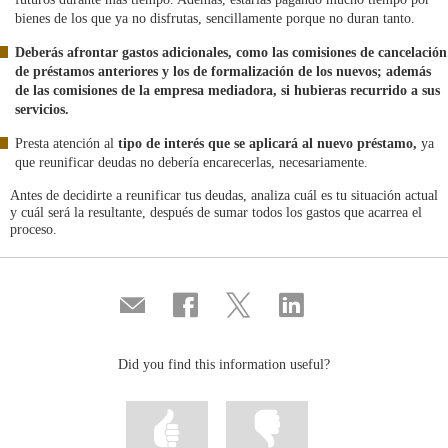
bienes de los que ya no disfrutas, sencillamente porque no duran tanto.
Deberás afrontar gastos adicionales, como las comisiones de cancelación
de préstamos anteriores y los de formalización de los nuevos; además
de las comisiones de la empresa mediadora, si hubieras recurrido a sus
servicios.
Presta atención al
tipo de interés que se aplicará al nuevo préstamo,
ya
que reunificar deudas no debería encarecerlas, necesariamente.
Antes de decidirte a reunificar tus deudas, analiza cuál es tu situación actual
y cuál será la resultante, después de sumar todos los gastos que acarrea el
proceso.
Compartir
Share
Share
Share
por
on
on
on
correo
Facebook
Twitter
Linkedin
Did you find this information useful?
Mark
Mark
information
information