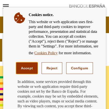
Show
content
Cookies notice.
This website or web application uses first-
Banking
party and third-party cookies to improve
Customer
performance, presentation and statistical data
of
collection. You can accept all cookies
Banco
("Accept"), reject them ("Reject") or manage
de
La reunificación de deudas: calcula
them in "Settings". For more information, see
España
bien las consecuencias antes de
Eurosystem,
the
Cookies Policy
for more information.
firmarla
back
to
home
Accept
Reject
Configure
In addition, some services provided through this
website or web application require third-party
cookies not set by the Banco de España. For
example, cookies may be set by embedded elements,
such as video players, maps or social media content.
By viewing such content, you accept these third-