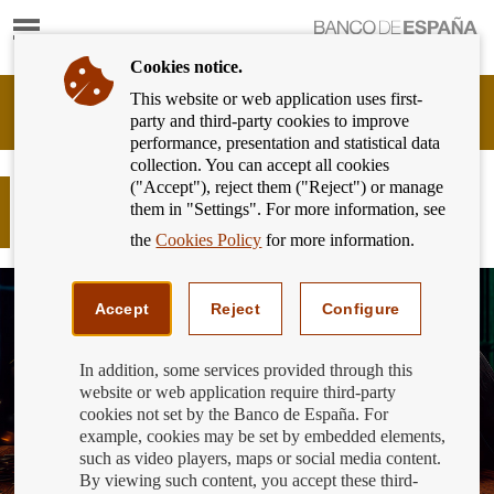
Show
content
Cookies notice.
This website or web application uses first-
Banking
party and third-party cookies to improve
Customer
performance, presentation and statistical data
of
collection. You can accept all cookies
Banco
("Accept"), reject them ("Reject") or manage
de
¿Sabes qué es el tipo de interés
them in "Settings". For more information, see
España
compuesto?
Eurosystem,
the
Cookies Policy
for more information.
back
to
home
Accept
Reject
Configure
In addition, some services provided through this
website or web application require third-party
cookies not set by the Banco de España. For
example, cookies may be set by embedded elements,
such as video players, maps or social media content.
By viewing such content, you accept these third-