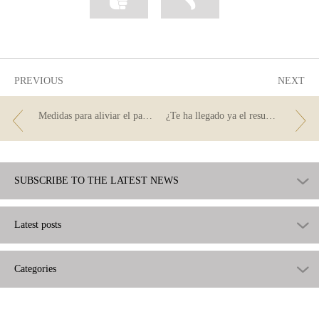
as
as
useful
not
useful
PREVIOUS
NEXT
Medidas para aliviar el pago de las hipotecas
¿Te ha llegado ya el resumen anual de comisiones e intereses de 2023?
SUBSCRIBE TO THE LATEST NEWS
Latest posts
Categories