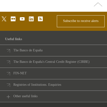
Go
top
twitter
flickr
youtube
linkedin
rss
Subscribe to receive alerts
Useful links
The Banco de España
The Banco de España's Central Credit Register (CIRBE)
FIN-NET
Registries of Institutions. Enquiries
Other useful links