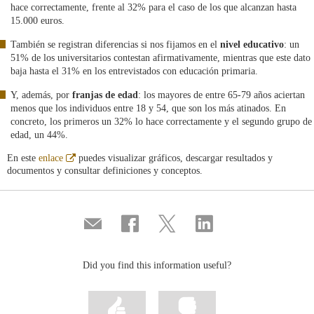
hace correctamente, frente al 32% para el caso de los que alcanzan hasta
15.000 euros.
También se registran diferencias si nos fijamos en el
nivel educativo
: un
51% de los universitarios contestan afirmativamente, mientras que este dato
baja hasta el 31% en los entrevistados con educación primaria.
Y, además, por
franjas de edad
: los mayores de entre 65-79 años aciertan
menos que los individuos entre 18 y 54, que son los más atinados. En
concreto, los primeros un 32% lo hace correctamente y el segundo grupo de
edad, un 44%.
Abre
En este
enlace
puedes visualizar gráficos, descargar resultados y
en
documentos y consultar definiciones y conceptos.
ventana
nueva
Compartir
Share
Share
Share
por
on
on
on
correo
Facebook
Twitter
Linkedin
Did you find this information useful?
Mark
Mark
information
information