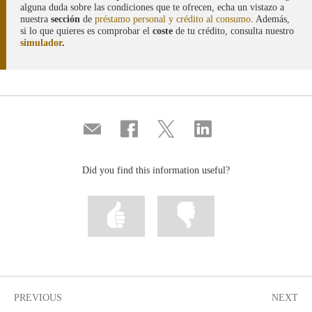
alguna duda sobre las condiciones que te ofrecen, echa un vistazo a
nuestra
sección
de
préstamo personal y crédito al consumo
. Además,
si lo que quieres es comprobar el
coste
de tu crédito, consulta nuestro
simulador
.
Compartir
Share
Share
Share
por
on
on
on
correo
Facebook
Twitter
Linkedin
Did you find this information useful?
Mark
Mark
information
information
as
as
useful
not
useful
PREVIOUS
NEXT