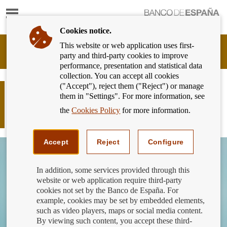
Show
content
Cookies notice.
This website or web application uses first-
Banking
party and third-party cookies to improve
Customer
performance, presentation and statistical data
of
collection. You can accept all cookies
Banco
("Accept"), reject them ("Reject") or manage
de
¡Ya conocemos a los semifinalistas
them in "Settings". For more information, see
España
del Concurso de Conocimientos
Eurosystem,
the
Cookies Policy
for more information.
Financieros 2024!
back
to
home
Accept
Reject
Configure
In addition, some services provided through this
website or web application require third-party
cookies not set by the Banco de España. For
example, cookies may be set by embedded elements,
such as video players, maps or social media content.
By viewing such content, you accept these third-