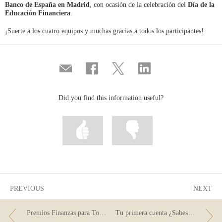
Banco de España en Madrid
, con ocasión de la celebración del
Día de la
Educación Financiera
.
¡Suerte a los cuatro equipos y muchas gracias a todos los participantes!
Compartir
Share
Share
Share
por
on
on
on
correo
Facebook
Twitter
Linkedin
Did you find this information useful?
Mark
Mark
information
information
as
as
useful
not
useful
PREVIOUS
NEXT
Premios Finanzas para Todos 2024
Tu primera cuenta ¿Sabes cuál y dónde?