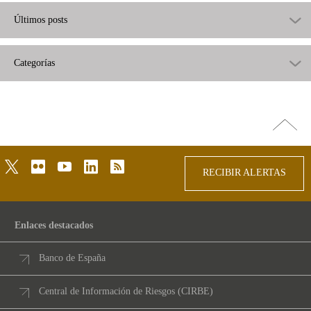
Últimos posts
Categorías
Ir
arriba
twitter
flickr
youtube
linkedin
rss
RECIBIR ALERTAS
Enlaces destacados
Banco de España
Central de Información de Riesgos (CIRBE)