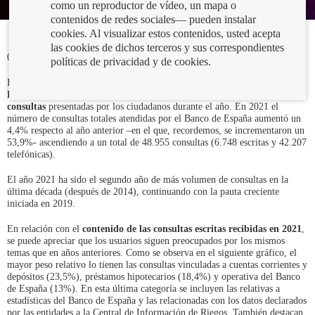
como un reproductor de vídeo, un mapa o
contenidos de redes sociales— pueden instalar
cookies. Al visualizar estos contenidos, usted acepta
las cookies de dichos terceros y sus correspondientes
03/11/2022
políticas de privacidad y de cookies.
La
Memoria de Reclamaciones 2021 es una publicación del Banco de
España en la que se
recoge la información de las reclamaciones y
consultas
presentadas por los ciudadanos durante el año. En 2021 el
número de consultas totales atendidas por el Banco de España aumentó un
4,4% respecto al año anterior –en el que, recordemos, se incrementaron un
53,9%- ascendiendo a un total de 48.955 consultas (6.748 escritas y 42.207
telefónicas).
El año 2021 ha sido el segundo año de más volumen de consultas en la
última década (después de 2014), continuando con la pauta creciente
iniciada en 2019.
En relación con el
contenido de las consultas escritas recibidas en 2021
,
se puede apreciar que los usuarios siguen preocupados por los mismos
temas que en años anteriores. Como se observa en el siguiente gráfico, el
mayor peso relativo lo tienen las consultas vinculadas a cuentas corrientes y
depósitos (23,5%), préstamos hipotecarios (18,4%) y operativa del Banco
de España (13%). En esta última categoría se incluyen las relativas a
estadísticas del Banco de España y las relacionadas con los datos declarados
por las entidades a la Central de Información de Riegos. También destacan