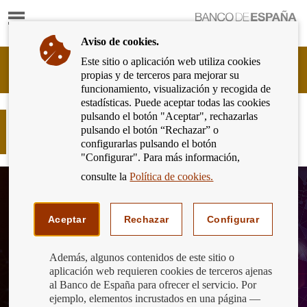
Mostrar
Ir
contenido
a
Aviso de cookies.
la
página
Este sitio o aplicación web utiliza cookies
Cliente
de
propias y de terceros para mejorar su
Bancario
inicio
funcionamiento, visualización y recogida de
del
del
estadísticas. Puede aceptar todas las cookies
Banco
Banco
pulsando el botón "Aceptar", rechazarlas
de
Consultas en la Memoria de
de
pulsando el botón “Rechazar” o
España
Reclamaciones 2021
España
configurarlas pulsando el botón
Eurosistema,
"Configurar". Para más información,
ir
a
consulte la
Política de cookies.
inicio
Aceptar
Rechazar
Configurar
Además, algunos contenidos de este sitio o
aplicación web requieren cookies de terceros ajenas
al Banco de España para ofrecer el servicio. Por
ejemplo, elementos incrustados en una página —