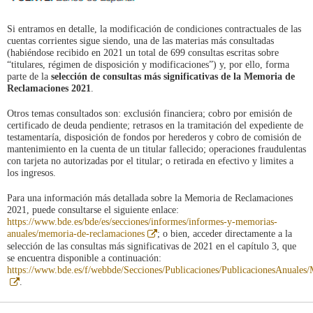
Si entramos en detalle, la modificación de condiciones contractuales de las
cuentas corrientes sigue siendo, una de las materias más consultadas
(habiéndose recibido en 2021 un total de 699 consultas escritas sobre
“titulares, régimen de disposición y modificaciones”) y, por ello, forma
parte de la
selección de consultas más significativas de la Memoria de
Reclamaciones 2021
.
Otros temas consultados son: exclusión financiera; cobro por emisión de
certificado de deuda pendiente; retrasos en la tramitación del expediente de
testamentaría, disposición de fondos por herederos y cobro de comisión de
mantenimiento en la cuenta de un titular fallecido; operaciones fraudulentas
con tarjeta no autorizadas por el titular; o retirada en efectivo y limites a
los ingresos.
Para una información más detallada sobre la Memoria de Reclamaciones
2021, puede consultarse el siguiente enlace:
https://www.bde.es/bde/es/secciones/informes/informes-y-memorias-
Abre
anuales/memoria-de-reclamaciones
; o bien, acceder directamente a la
en
selección de las consultas más significativas de 2021 en el capítulo 3, que
ventana
se encuentra disponible a continuación:
nueva
https://www.bde.es/f/webbde/Secciones/Publicaciones/PublicacionesAnuale
Abre
.
en
ventana
nueva