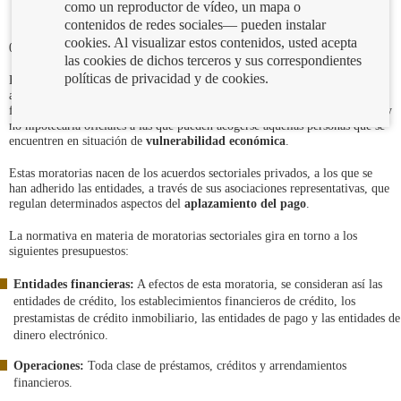
como un reproductor de vídeo, un mapa o
contenidos de redes sociales— pueden instalar
cookies. Al visualizar estos contenidos, usted acepta
04/06/2020
las cookies de dichos terceros y sus correspondientes
políticas de privacidad y de cookies.
El Gobierno ha regulado recientemente el régimen de determinados
acuerdos de
moratoria
particulares
que pueden alcanzar las entidades
financieras y sus clientes, como complemento a las moratorias hipotecaria y
no hipotecaria oficiales a las que pueden acogerse aquellas personas que se
encuentren en situación de
vulnerabilidad económica
.
Estas moratorias nacen de los acuerdos sectoriales privados, a los que se
han adherido las entidades, a través de sus asociaciones representativas, que
regulan determinados aspectos del
aplazamiento del pago
.
La normativa en materia de moratorias sectoriales gira en torno a los
siguientes presupuestos:
Entidades financieras:
A efectos de esta moratoria, se consideran así las
entidades de crédito, los establecimientos financieros de crédito, los
prestamistas de crédito inmobiliario, las entidades de pago y las entidades de
dinero electrónico.
Operaciones:
Toda clase de préstamos, créditos y arrendamientos
financieros.