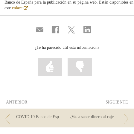
Banco de España para la publicación en su página web. Están disponibles en
Abre
este
enlace
.
en
ventana
nueva
Compartir
Compartir
Compartir
Compartir
por
en
en
en
correo
...
...
...
Facebook
Twitter
Linkedin
¿Te ha parecido útil esta información?
Marcar
Marcar
la
la
información
información
como
como
útil
poco
útil
ANTERIOR
SIGUIENTE
COVID 19 Banco de España
¿Vas a sacar dinero al cajero? Mira antes estos consejos