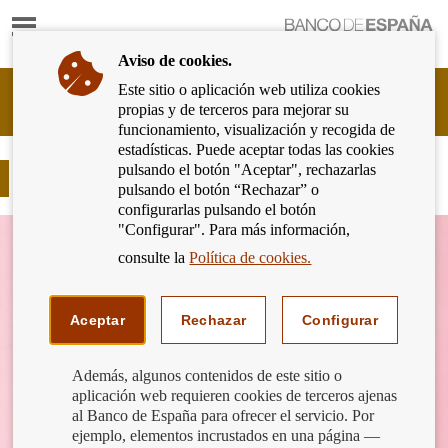
Mostrar
Ir
contenido
a
Aviso de cookies.
la
página
Este sitio o aplicación web utiliza cookies
Cliente
de
propias y de terceros para mejorar su
Bancario
inicio
funcionamiento, visualización y recogida de
del
del
estadísticas. Puede aceptar todas las cookies
Banco
Banco
pulsando el botón "Aceptar", rechazarlas
de
COVID 19 Moratorias sectoriales
de
pulsando el botón “Rechazar” o
España
España
configurarlas pulsando el botón
Eurosistema,
"Configurar". Para más información,
ir
a
consulte la
Política de cookies.
inicio
Aceptar
Rechazar
Configurar
Además, algunos contenidos de este sitio o
aplicación web requieren cookies de terceros ajenas
al Banco de España para ofrecer el servicio. Por
ejemplo, elementos incrustados en una página —