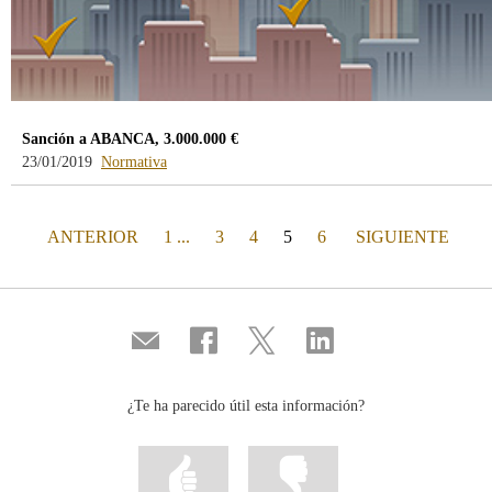
Sanción a ABANCA, 3.000.000 €
-
23/01/2019
Normativa
blog
-
/webcb/Blog/Otras/Normativa
PÁGINA
(actual)
PÁGINA
ANTERIOR
1 ...
3
4
5
6
SIGUIENTE
Compartir
Compartir
Compartir
Compartir
por
en
en
en
correo
...
...
...
Facebook
Twitter
Linkedin
¿Te ha parecido útil esta información?
Marcar
Marcar
la
la