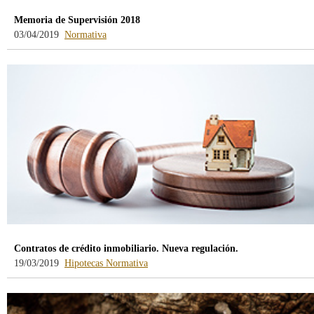
Memoria de Supervisión 2018
-
03/04/2019
Normativa
blog
-
/webcb/Blog/Otras/Normativa
Contratos de crédito inmobiliario. Nueva regulación.
-
-
19/03/2019
Hipotecas
Normativa
blog
blog
-
-
/webcb/Blog/Hipotecas
/webcb/Blog/Otras/Normativa