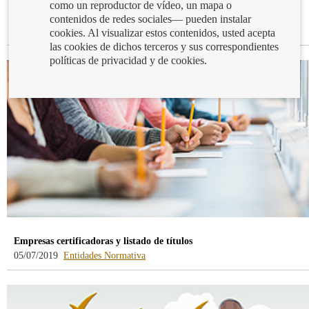
como un reproductor de vídeo, un mapa o
Publicidad. Información del segundo trimestre de 2019
contenidos de redes sociales— pueden instalar
-
24/07/2019
Normativa
cookies. Al visualizar estos contenidos, usted acepta
blog
las cookies de dichos terceros y sus correspondientes
-
políticas de privacidad y de cookies.
/webcb/Blog/Otras/Normativa
Empresas certificadoras y listado de títulos
-
-
05/07/2019
Entidades
Normativa
blog
blog
-
-
/webcb/Blog/Otras/Entidades
/webcb/Blog/Otras/Normativa