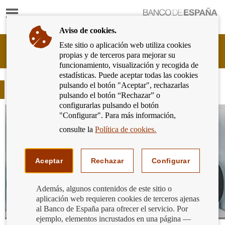
Mostrar
Ir
contenido
a
Aviso de cookies.
la
página
Este sitio o aplicación web utiliza cookies
Cliente
de
propias y de terceros para mejorar su
Bancario
inicio
funcionamiento, visualización y recogida de
del
del
estadísticas. Puede aceptar todas las cookies
Banco
Banco
pulsando el botón "Aceptar", rechazarlas
de
Blog
de
pulsando el botón “Rechazar” o
España
España
configurarlas pulsando el botón
Eurosistema,
"Configurar". Para más información,
ir
a
consulte la
Política de cookies.
inicio
Aceptar
Rechazar
Configurar
Además, algunos contenidos de este sitio o
aplicación web requieren cookies de terceros ajenas
al Banco de España para ofrecer el servicio. Por
ejemplo, elementos incrustados en una página —