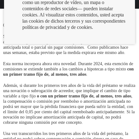
como un reproductor de vídeo, un mapa o
contenidos de redes sociales— pueden instalar
cookies. Al visualizar estos contenidos, usted acepta
las cookies de dichos terceros y sus correspondientes
02/01/2024
políticas de privacidad y de cookies.
Abre
Se ha publicado la
norma
que prorroga durante todo 2024 el plazo para
en
cambiar tu hipoteca de tipo variable a tipo fijo o realizar una amortización
ventana
anticipada total o parcial sin pagar comisiones. Como publicamos hace
nueva
unas semanas, estaba previsto que la medida expirara este mismo año.
Esta norma incorpora ahora otra novedad. Durante 2024, esta exención de
comisiones se extiende también a los cambios a hipotecas a tipo mixto
con
un primer tramo fijo de, al menos, tres años
.
Además, si durante los primeros tres años de la vida del préstamo se realiza
una novación o subrogación de acreedor, que implique el cambio de tipo
variable a tipo fijo
o con un primer tramo fijo de, al menos, tres años
,
la compensación o comisión por reembolso o amortización anticipada no
podrá ser mayor que la pérdida financiera que pueda sufrir la entidad, con
el límite del 0,05 por ciento del capital reembolsado anticipadamente. Si la
novación no implicase amortización anticipada de capital, no podrá
cobrarse ninguna comisión por este concepto.
Una vez transcurridos los tres primeros años de la vida del préstamo, la
entidad no podrá cobrar compensación o comisión alguna en caso de