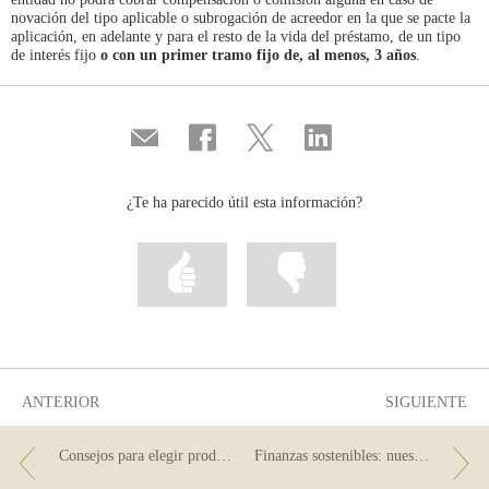
novación del tipo aplicable o subrogación de acreedor en la que se pacte la
aplicación, en adelante y para el resto de la vida del préstamo, de un tipo
de interés fijo
o con un primer tramo fijo de, al menos, 3 años
.
Compartir
Compartir
Compartir
Compartir
por
en
en
en
correo
...
...
...
Facebook
Twitter
Linkedin
¿Te ha parecido útil esta información?
Marcar
Marcar
la
la
información
información
como
como
útil
poco
útil
ANTERIOR
SIGUIENTE
Consejos para elegir productos financieros sostenibles
Finanzas sostenibles: nuestras decisiones financieras pueden mejorar el mundo