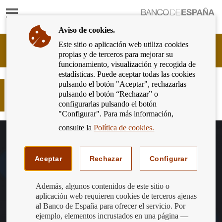
Mostrar
Ir
contenido
a
Aviso de cookies.
la
página
Este sitio o aplicación web utiliza cookies
Cliente
de
propias y de terceros para mejorar su
Bancario
inicio
funcionamiento, visualización y recogida de
del
del
estadísticas. Puede aceptar todas las cookies
Banco
Banco
pulsando el botón "Aceptar", rechazarlas
de
La exención de comisiones
de
pulsando el botón “Rechazar” o
España
hipotecarias se prorroga a todo 2024
España
configurarlas pulsando el botón
Eurosistema,
"Configurar". Para más información,
ir
a
consulte la
Política de cookies.
inicio
Aceptar
Rechazar
Configurar
Además, algunos contenidos de este sitio o
aplicación web requieren cookies de terceros ajenas
al Banco de España para ofrecer el servicio. Por
ejemplo, elementos incrustados en una página —