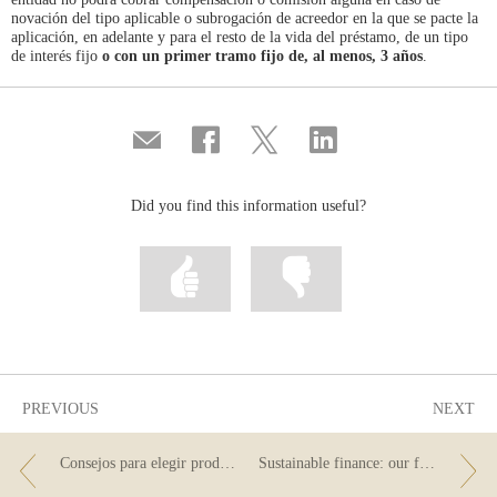
novación del tipo aplicable o subrogación de acreedor en la que se pacte la
aplicación, en adelante y para el resto de la vida del préstamo, de un tipo
de interés fijo
o con un primer tramo fijo de, al menos, 3 años
.
Compartir
Share
Share
Share
por
on
on
on
correo
Facebook
Twitter
Linkedin
Did you find this information useful?
Mark
Mark
information
information
as
as
useful
not
useful
PREVIOUS
NEXT
Consejos para elegir productos financieros sostenibles
Sustainable finance: our financial decisions can improve the world