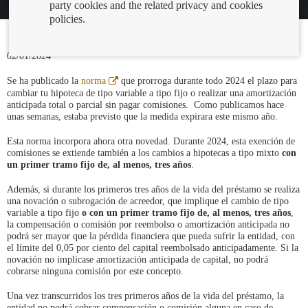
party cookies and the related privacy and cookies
policies.
02/01/2024
Abre
Se ha publicado la
norma
que prorroga durante todo 2024 el plazo para
en
cambiar tu hipoteca de tipo variable a tipo fijo o realizar una amortización
ventana
anticipada total o parcial sin pagar comisiones. Como publicamos hace
nueva
unas semanas, estaba previsto que la medida expirara este mismo año.
Esta norma incorpora ahora otra novedad. Durante 2024, esta exención de
comisiones se extiende también a los cambios a hipotecas a tipo mixto
con
un primer tramo fijo de, al menos, tres años
.
Además, si durante los primeros tres años de la vida del préstamo se realiza
una novación o subrogación de acreedor, que implique el cambio de tipo
variable a tipo fijo
o con un primer tramo fijo de, al menos, tres años
,
la compensación o comisión por reembolso o amortización anticipada no
podrá ser mayor que la pérdida financiera que pueda sufrir la entidad, con
el límite del 0,05 por ciento del capital reembolsado anticipadamente. Si la
novación no implicase amortización anticipada de capital, no podrá
cobrarse ninguna comisión por este concepto.
Una vez transcurridos los tres primeros años de la vida del préstamo, la
entidad no podrá cobrar compensación o comisión alguna en caso de