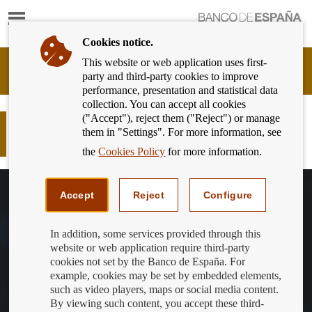
Show
content
Cookies notice.
This website or web application uses first-
Banking
party and third-party cookies to improve
Customer
performance, presentation and statistical data
of
collection. You can accept all cookies
Banco
("Accept"), reject them ("Reject") or manage
de
La exención de comisiones
them in "Settings". For more information, see
España
hipotecarias se prorroga a todo 2024
Eurosystem,
the
Cookies Policy
for more information.
back
to
home
Accept
Reject
Configure
In addition, some services provided through this
website or web application require third-party
cookies not set by the Banco de España. For
example, cookies may be set by embedded elements,
such as video players, maps or social media content.
By viewing such content, you accept these third-