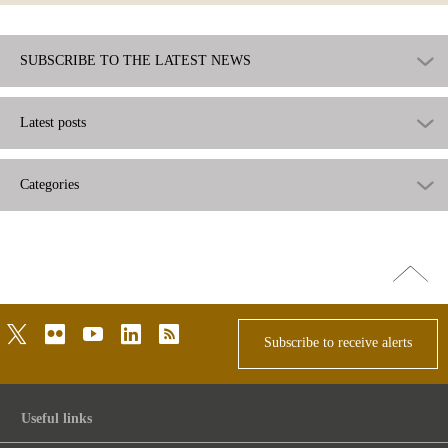
SUBSCRIBE TO THE LATEST NEWS
Latest posts
Categories
Go
top
twitter
flickr
youtube
linkedin
rss
Subscribe to receive alerts
Useful links